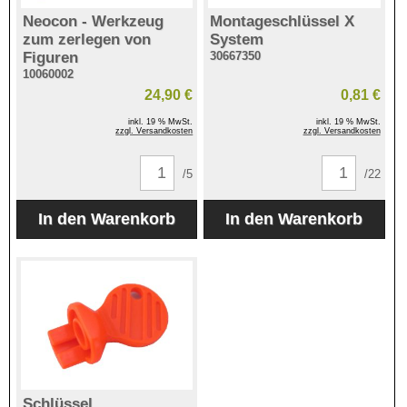
Neocon - Werkzeug
Montageschlüssel X
zum zerlegen von
System
Figuren
30667350
10060002
24,90 €
0,81 €
inkl. 19 % MwSt.
inkl. 19 % MwSt.
zzgl. Versandkosten
zzgl. Versandkosten
/5
/22
Schlüssel