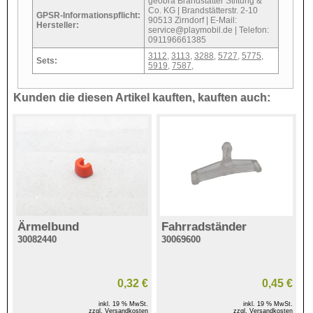
geobra Brandstätter Stiftung &
Co. KG | Brandstätterstr. 2-10
GPSR-Informationspflicht:
90513 Zirndorf | E-Mail:
Hersteller:
service@playmobil.de | Telefon:
091196661385
3112
,
3113
,
3288
,
5727
,
5775
,
Sets:
5919
,
7587
,
Kunden die diesen Artikel kauften, kauften auch:
Ärmelbund
Fahrradständer
30082440
30069600
0,32 €
0,45 €
inkl. 19 % MwSt.
inkl. 19 % MwSt.
zzgl. Versandkosten
zzgl. Versandkosten