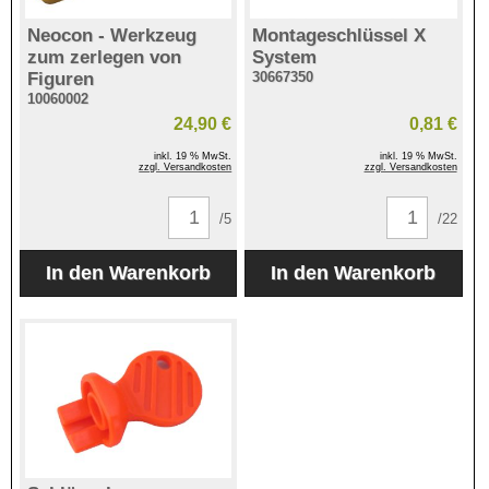
Neocon - Werkzeug
Montageschlüssel X
zum zerlegen von
System
Figuren
30667350
10060002
24,90 €
0,81 €
inkl. 19 % MwSt.
inkl. 19 % MwSt.
zzgl. Versandkosten
zzgl. Versandkosten
/5
/22