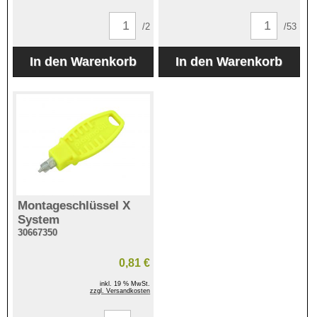
/2
/53
Montageschlüssel X
System
30667350
0,81 €
inkl. 19 % MwSt.
zzgl. Versandkosten