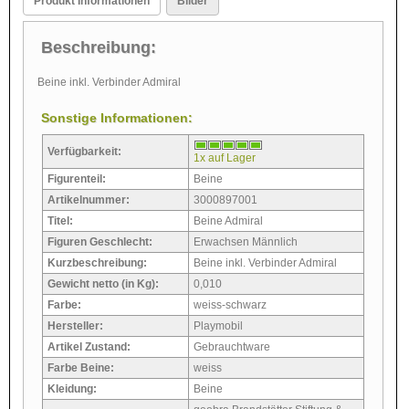
Produkt Informationen
Bilder
Beschreibung:
Beine inkl. Verbinder Admiral
Sonstige Informationen:
Verfügbarkeit:
1x auf Lager
Figurenteil:
Beine
Artikelnummer:
3000897001
Titel:
Beine Admiral
Figuren Geschlecht:
Erwachsen Männlich
Kurzbeschreibung:
Beine inkl. Verbinder Admiral
Gewicht netto (in Kg):
0,010
Farbe:
weiss-schwarz
Hersteller:
Playmobil
Artikel Zustand:
Gebrauchtware
Farbe Beine:
weiss
Kleidung:
Beine