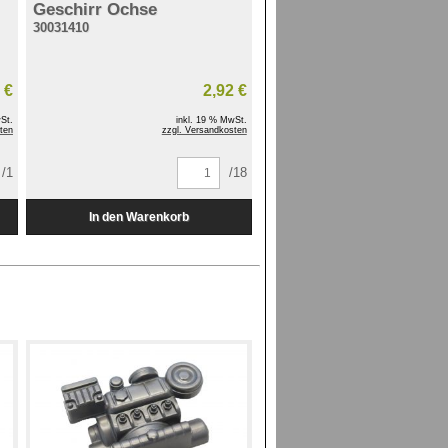
Geschirr Ochse
30031410
 €
2,92 €
St.
inkl. 19 % MwSt.
ten
zzgl. Versandkosten
/1
/18