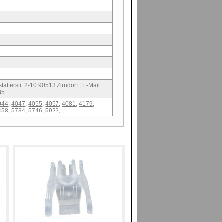
ätterstr. 2-10 90513 Zirndorf | E-Mail:
85
044
,
4047
,
4055
,
4057
,
4081
,
4179
,
458
,
5734
,
5746
,
5922
,