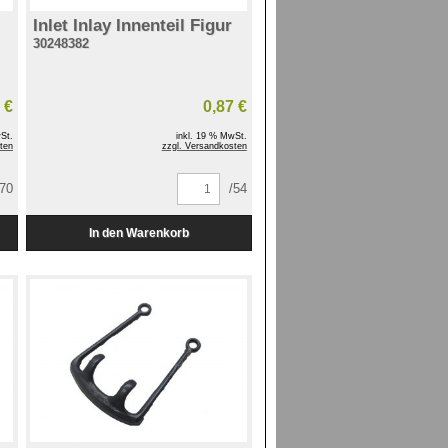
Inlet Inlay Innenteil Figur
30248382
 €
0,87 €
St.
inkl. 19 % MwSt.
ten
zzgl. Versandkosten
/70
/54