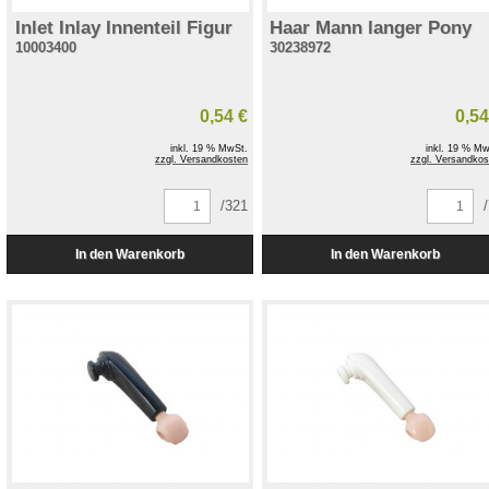
Inlet Inlay Innenteil Figur
Haar Mann langer Pony
10003400
30238972
0,54 €
0,54
inkl. 19 % MwSt.
inkl. 19 % Mw
zzgl. Versandkosten
zzgl. Versandkos
/321