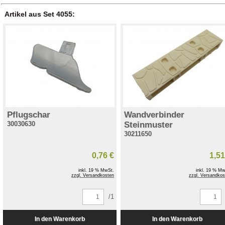
Artikel aus Set 4055:
Pflugschar
Wandverbinder
30030630
Steinmuster
30211650
0,76 €
1,51
inkl. 19 % MwSt.
inkl. 19 % Mw
zzgl. Versandkosten
zzgl. Versandkos
/1