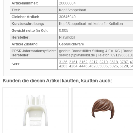
Artikelnummer:
20000004
Titel:
Kopf Stoppelbart
Gleicher Artikel:
30645940
Kurzbeschreibung:
Kopf Stoppelbart mit kerbe für Kotletten
Gewicht netto (in Kg):
0,005
Hersteller:
Playmobil
Artikel Zustand:
Gebrauchtware
GPSR-Informationspflicht:
geobra Brandstätter Stiftung & Co. KG | Brandst
Hersteller:
service@playmobil.de | Telefon: 0911966613
3136
,
3161
,
3162
,
3217
,
3219
,
3618
,
3787
,
4
Sets:
4263
,
4264
,
4446
,
4620
,
5006
,
5026
,
5128
,
5
Kunden die diesen Artikel kauften, kauften auch: