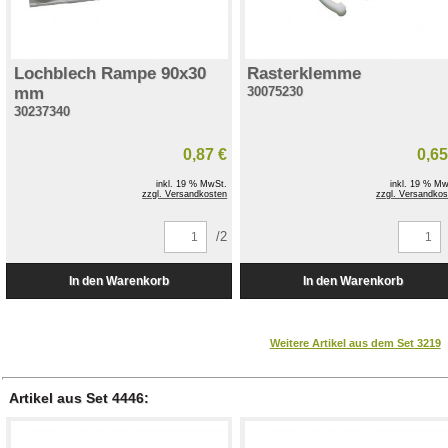
Lochblech Rampe 90x30
Rasterklemme
mm
30075230
30237340
0,87 €
0,65
inkl. 19 % MwSt.
inkl. 19 % Mw
zzgl. Versandkosten
zzgl. Versandkos
/2
Weitere Artikel aus dem Set 3219
Artikel aus Set 4446: