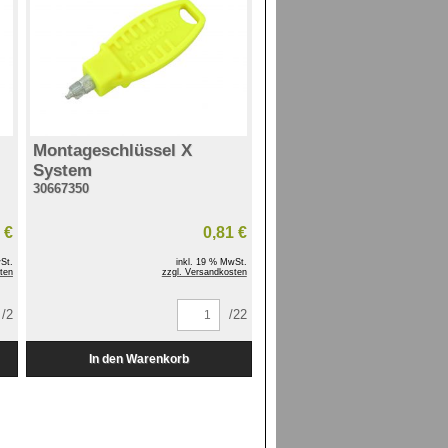
Montageschlüssel X
System
30667350
 €
0,81 €
St.
inkl. 19 % MwSt.
ten
zzgl. Versandkosten
/2
/22