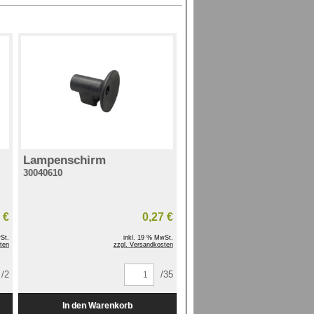
Lampenschirm
30040610
 €
0,27 €
St.
inkl. 19 % MwSt.
ten
zzgl. Versandkosten
/2
/35