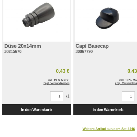
Düse 20x14mm
Capi Basecap
30215670
30067790
0,43 €
0,43
inkl. 19 % MwSt.
inkl. 19 % Mw
zzgl. Versandkosten
zzgl. Versandkos
/1
Weitere Artikel aus dem Set 4446