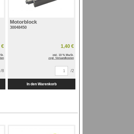
Motorblock
30048450
 €
1,40 €
St.
inkl. 19 % MwSt.
ten
zzgl. Versandkosten
/8
/2