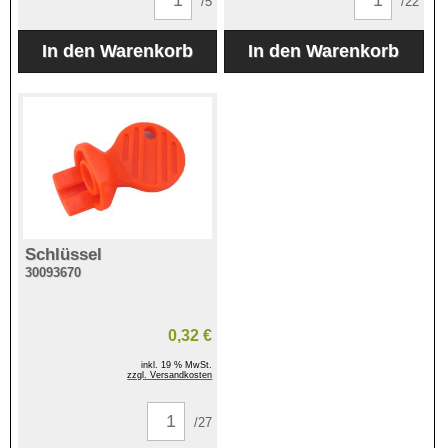
/5
/22
Schlüssel
30093670
0,32 €
inkl. 19 % MwSt.
zzgl. Versandkosten
/27