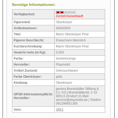
Sonstige Informationen:
Verfügbarkeit:
Zurzeit Ausverkauft
Figurenteil:
Oberkörper
Artikelnummer:
60000000
Titel:
Mann Oberkörper Pirat
Figuren Geschlecht:
Erwachsen Männlich
Kurzbeschreibung:
Mann Oberkörper Pirat
Gewicht netto (in Kg):
0,005
Farbe:
dunkelorange
Hersteller:
Playmobil
Artikel Zustand:
Gebrauchtware
Farbe Oberkörper:
gelb
Kleidung:
Oberkörper
geobra Brandstätter Stiftung &
Co. KG | Brandstätterstr. 2-10
GPSR-Informationspflicht:
90513 Zirndorf | E-Mail:
Hersteller:
service@playmobil.de | Telefon:
091196661385
Sets:
3863
,