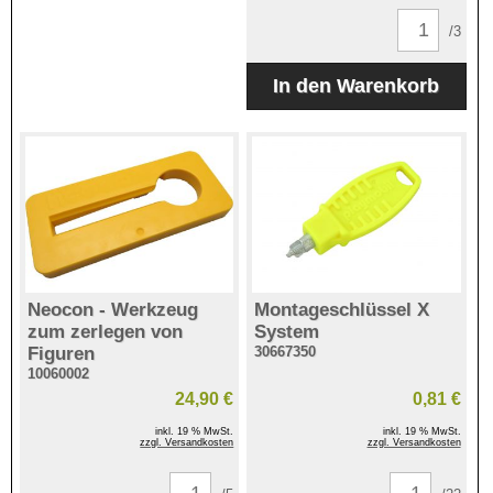
/3
Neocon - Werkzeug
Montageschlüssel X
zum zerlegen von
System
Figuren
30667350
10060002
24,90 €
0,81 €
inkl. 19 % MwSt.
inkl. 19 % MwSt.
zzgl. Versandkosten
zzgl. Versandkosten