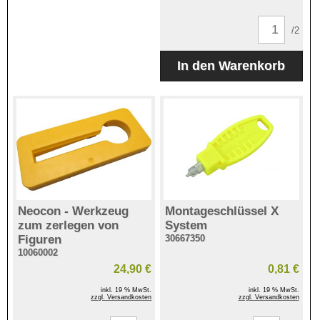
/2
Neocon - Werkzeug
Montageschlüssel X
zum zerlegen von
System
Figuren
30667350
10060002
24,90 €
0,81 €
inkl. 19 % MwSt.
inkl. 19 % MwSt.
zzgl. Versandkosten
zzgl. Versandkosten