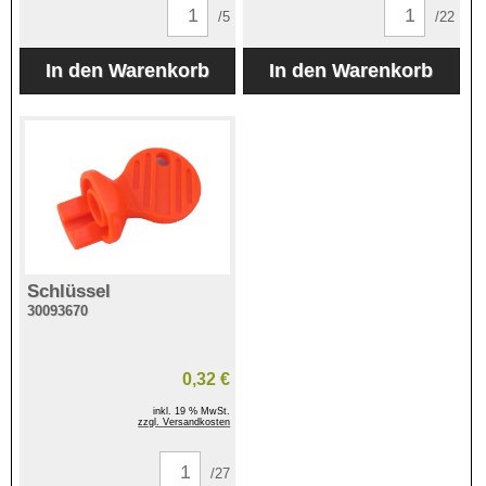
/5
/22
Schlüssel
30093670
0,32 €
inkl. 19 % MwSt.
zzgl. Versandkosten
/27