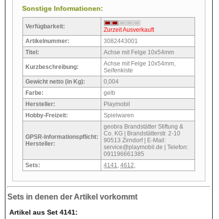
Sonstige Informationen:
Verfügbarkeit:
Zurzeit Ausverkauft
Artikelnummer:
3082443001
Titel:
Achse mit Felge 10x54mm
Achse mit Felge 10x54mm,
Kurzbeschreibung:
Seifenkiste
Gewicht netto (in Kg):
0,004
Farbe:
gelb
Hersteller:
Playmobil
Hobby-Freizeit:
Spielwaren
geobra Brandstätter Stiftung &
Co. KG | Brandstätterstr. 2-10
GPSR-Informationspflicht:
90513 Zirndorf | E-Mail:
Hersteller:
service@playmobil.de | Telefon:
091196661385
Sets:
4141
,
4612
,
Sets in denen der Artikel vorkommt
Artikel aus Set 4141: