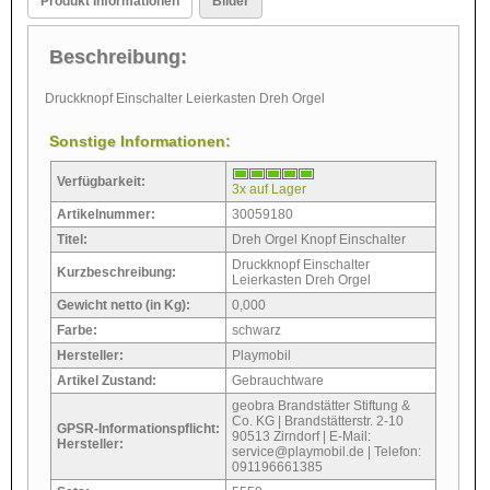
Produkt Informationen
Bilder
Beschreibung:
Druckknopf Einschalter Leierkasten Dreh Orgel
Sonstige Informationen:
Verfügbarkeit:
3x auf Lager
Artikelnummer:
30059180
Titel:
Dreh Orgel Knopf Einschalter
Druckknopf Einschalter
Kurzbeschreibung:
Leierkasten Dreh Orgel
Gewicht netto (in Kg):
0,000
Farbe:
schwarz
Hersteller:
Playmobil
Artikel Zustand:
Gebrauchtware
geobra Brandstätter Stiftung &
Co. KG | Brandstätterstr. 2-10
GPSR-Informationspflicht:
90513 Zirndorf | E-Mail:
Hersteller:
service@playmobil.de | Telefon:
091196661385