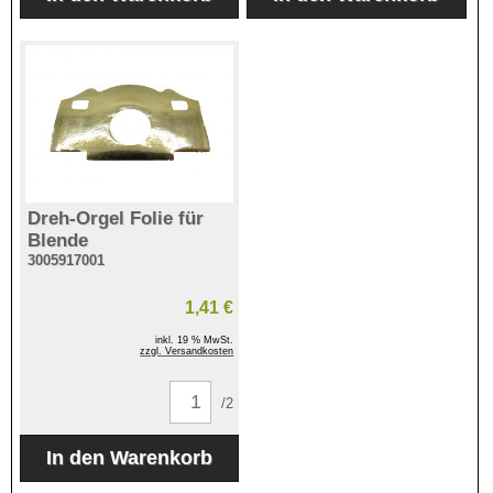
Dreh-Orgel Folie für
Blende
3005917001
1,41 €
inkl. 19 % MwSt.
zzgl. Versandkosten
/2