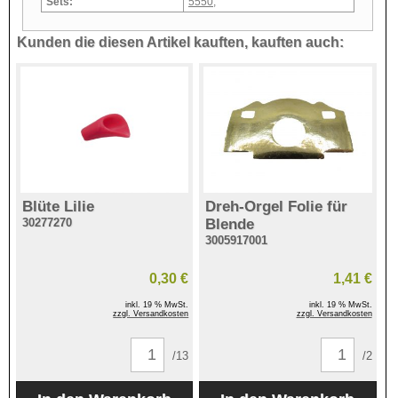
Sets:
5550
,
Kunden die diesen Artikel kauften, kauften auch:
Blüte Lilie
Dreh-Orgel Folie für
30277270
Blende
3005917001
0,30 €
1,41 €
inkl. 19 % MwSt.
inkl. 19 % MwSt.
zzgl. Versandkosten
zzgl. Versandkosten
/13
/2