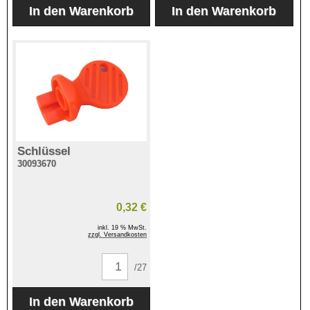
Schlüssel
30093670
0,32 €
inkl. 19 % MwSt.
zzgl. Versandkosten
/27