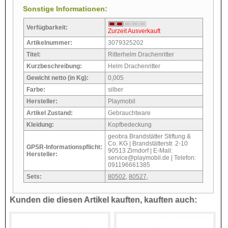
Sonstige Informationen:
Verfügbarkeit:
Zurzeit Ausverkauft
Artikelnummer:
3079325202
Titel:
Ritterhelm Drachenritter
Kurzbeschreibung:
Helm Drachenritter
Gewicht netto (in Kg):
0,005
Farbe:
silber
Hersteller:
Playmobil
Artikel Zustand:
Gebrauchtware
Kleidung:
Kopfbedeckung
geobra Brandstätter Stiftung &
Co. KG | Brandstätterstr. 2-10
GPSR-Informationspflicht:
90513 Zirndorf | E-Mail:
Hersteller:
service@playmobil.de | Telefon:
091196661385
Sets:
80502
,
80527
,
Kunden die diesen Artikel kauften, kauften auch: