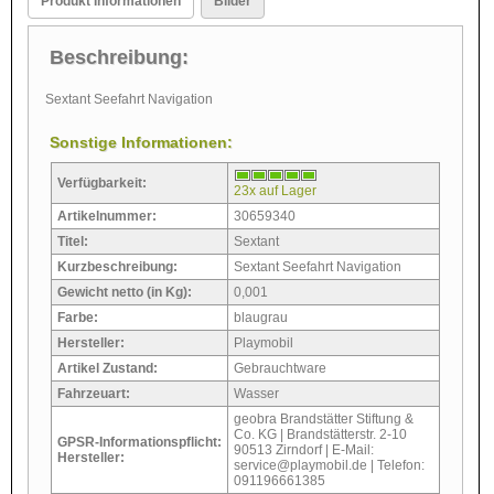
Produkt Informationen
Bilder
Beschreibung:
Sextant Seefahrt Navigation
Sonstige Informationen:
Verfügbarkeit:
23x auf Lager
Artikelnummer:
30659340
Titel:
Sextant
Kurzbeschreibung:
Sextant Seefahrt Navigation
Gewicht netto (in Kg):
0,001
Farbe:
blaugrau
Hersteller:
Playmobil
Artikel Zustand:
Gebrauchtware
Fahrzeuart:
Wasser
geobra Brandstätter Stiftung &
Co. KG | Brandstätterstr. 2-10
GPSR-Informationspflicht:
90513 Zirndorf | E-Mail:
Hersteller:
service@playmobil.de | Telefon:
091196661385