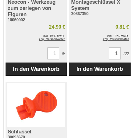
Neocon - Werkzeug
Montageschlüssel X
zum zerlegen von
System
Figuren
30667350
10060002
24,90 €
0,81 €
inkl. 19 % MwSt.
inkl. 19 % MwSt.
zzgl. Versandkosten
zzgl. Versandkosten
/5
/22
Schlüssel
30093670