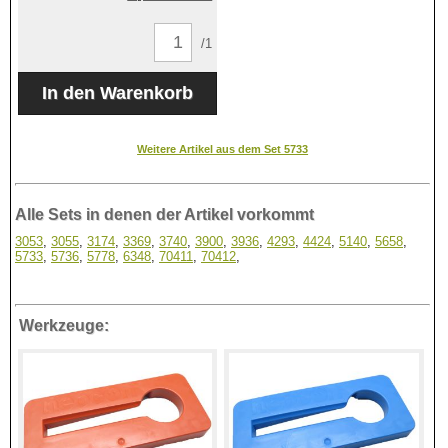
/1
Weitere Artikel aus dem Set 5733
Alle Sets in denen der Artikel vorkommt
3053
,
3055
,
3174
,
3369
,
3740
,
3900
,
3936
,
4293
,
4424
,
5140
,
5658
,
5733
,
5736
,
5778
,
6348
,
70411
,
70412
,
Werkzeuge: