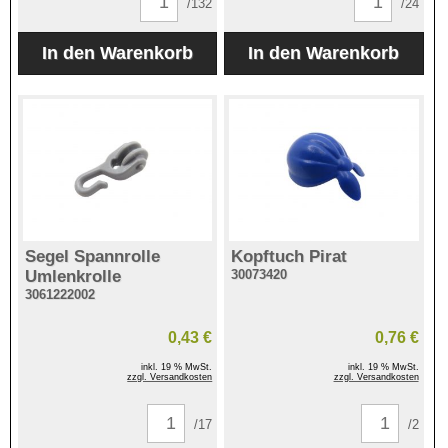
/132
/24
Segel Spannrolle
Kopftuch Pirat
Umlenkrolle
30073420
3061222002
0,43 €
0,76 €
inkl. 19 % MwSt.
inkl. 19 % MwSt.
zzgl. Versandkosten
zzgl. Versandkosten
/17
/2