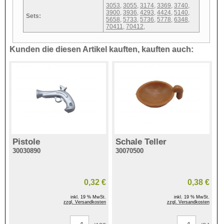
3053
,
3055
,
3174
,
3369
,
3740
,
3900
,
3936
,
4293
,
4424
,
5140
,
Sets:
5658
,
5733
,
5736
,
5778
,
6348
,
70411
,
70412
,
Kunden die diesen Artikel kauften, kauften auch:
Pistole
Schale Teller
30030890
30070500
0,32 €
0,38 €
inkl. 19 % MwSt.
inkl. 19 % MwSt.
zzgl. Versandkosten
zzgl. Versandkosten