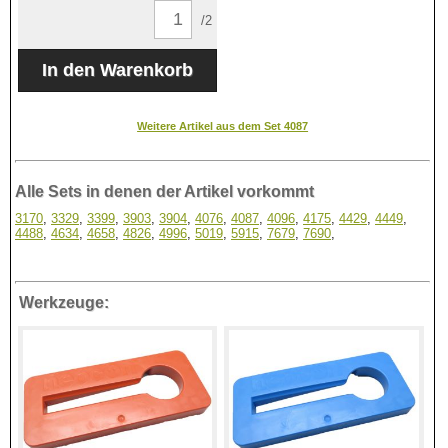
/2
Weitere Artikel aus dem Set 4087
Alle Sets in denen der Artikel vorkommt
3170
,
3329
,
3399
,
3903
,
3904
,
4076
,
4087
,
4096
,
4175
,
4429
,
4449
,
4488
,
4634
,
4658
,
4826
,
4996
,
5019
,
5915
,
7679
,
7690
,
Werkzeuge: