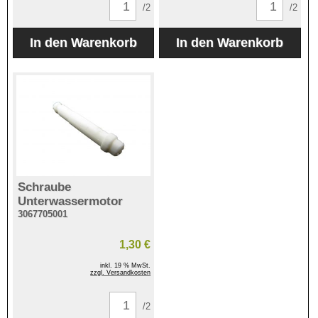
/2
/2
Schraube
Unterwassermotor
3067705001
1,30 €
inkl. 19 % MwSt.
zzgl. Versandkosten
/2