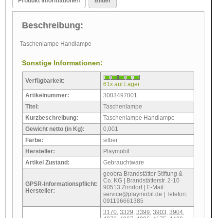
Produkt Informationen
Bilder
Beschreibung:
Taschenlampe Handlampe
Sonstige Informationen:
Verfügbarkeit:
61x auf Lager
Artikelnummer:
3003497001
Titel:
Taschenlampe
Kurzbeschreibung:
Taschenlampe Handlampe
Gewicht netto (in Kg):
0,001
Farbe:
silber
Hersteller:
Playmobil
Artikel Zustand:
Gebrauchtware
geobra Brandstätter Stiftung &
Co. KG | Brandstätterstr. 2-10
GPSR-Informationspflicht:
90513 Zirndorf | E-Mail:
Hersteller:
service@playmobil.de | Telefon:
091196661385
3170
,
3329
,
3399
,
3903
,
3904
,