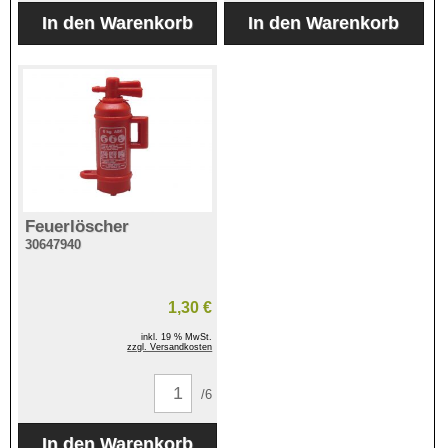
Feuerlöscher
30647940
1,30 €
inkl. 19 % MwSt.
zzgl. Versandkosten
/6