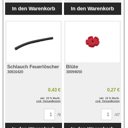
Schlauch Feuerlöscher
Blüte
30816420
30094650
0,43 €
0,27 €
inkl. 19 % MwSt.
inkl. 19 % MwSt.
zzgl. Versandkosten
zzgl. Versandkosten
/9
/47