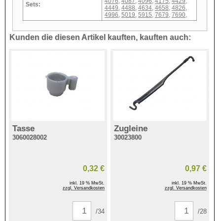
4076
,
4087
,
4096
,
4175
,
4429
,
Sets:
4449
,
4488
,
4634
,
4658
,
4826
,
4996
,
5019
,
5915
,
7679
,
7690
,
Kunden die diesen Artikel kauften, kauften auch:
Tasse
Zugleine
3060028002
30023800
0,32 €
0,97 €
inkl. 19 % MwSt.
inkl. 19 % MwSt.
zzgl. Versandkosten
zzgl. Versandkosten
/34
/28