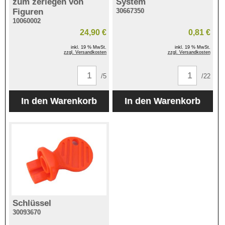
zum zerlegen von
System
Figuren
30667350
10060002
24,90 €
0,81 €
inkl. 19 % MwSt.
inkl. 19 % MwSt.
zzgl. Versandkosten
zzgl. Versandkosten
/5
/22
Schlüssel
30093670