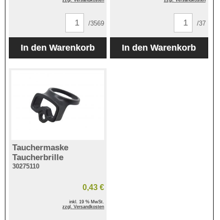
/3569
/37
Tauchermaske
Taucherbrille
30275110
0,43 €
inkl. 19 % MwSt.
zzgl. Versandkosten