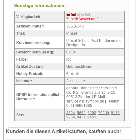
Sonstige Informationen:
Verfügbarkeit:
Zurzeit Ausverkauft
Artikelnummer:
30516340
Titel:
Pinsel
Pinsel Schule Post Kinderzimmer
Kurzbeschreibung:
Designerin
Gewicht netto (in Kg):
0,004
Farbe:
rot
Artikel Zustand:
Gebrauchtware
Hobby-Freizeit:
Freizeit
Inventar:
Accessoire
geobra Brandstätter Stiftung &
Co. KG | Brandstätterstr. 2-10
GPSR-Informationspflicht:
90513 Zirndorf | E-Mail:
Hersteller:
service@playmobil.de | Telefon:
091196661385
4324
,
5662
,
6293
,
70209
,
9176
,
Sets:
9264
,
9437
,
9453
,
Kunden die diesen Artikel kauften, kauften auch: