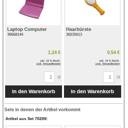
Laptop Computer
Haarbürste
30668144
30235013
1,24 €
0,54 €
inkl. 19 % MwSt.
inkl. 19 % MwSt.
zzgl. Versandkosten
zzgl. Versandkosten
/2
/3
Sets in denen der Artikel vorkommt
Artikel aus Set 70209: