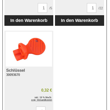
/5
/22
Schlüssel
30093670
0,32 €
inkl. 19 % MwSt.
zzgl. Versandkosten