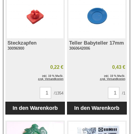
Steckzapfen
Teller Babyteller 17mm
30096900
3060642006
0,22 €
0,43 €
inkl. 19 % MwSt.
inkl. 19 % MwSt.
zzgl. Versandkosten
zzgl. Versandkosten
/1354
/1