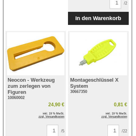
/2
Neocon - Werkzeug
Montageschlüssel X
zum zerlegen von
System
Figuren
30667350
10060002
24,90 €
0,81 €
inkl. 19 % MwSt.
inkl. 19 % MwSt.
zzgl. Versandkosten
zzgl. Versandkosten
/5
/22