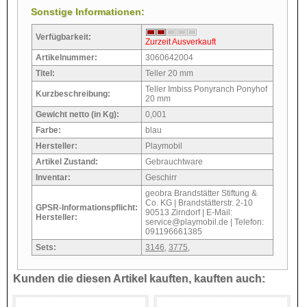
Sonstige Informationen:
Verfügbarkeit:
Zurzeit Ausverkauft
Artikelnummer:
3060642004
Titel:
Teller 20 mm
Teller Imbiss Ponyranch Ponyhof
Kurzbeschreibung:
20 mm
Gewicht netto (in Kg):
0,001
Farbe:
blau
Hersteller:
Playmobil
Artikel Zustand:
Gebrauchtware
Inventar:
Geschirr
geobra Brandstätter Stiftung &
Co. KG | Brandstätterstr. 2-10
GPSR-Informationspflicht:
90513 Zirndorf | E-Mail:
Hersteller:
service@playmobil.de | Telefon:
091196661385
Sets:
3146
,
3775
,
Kunden die diesen Artikel kauften, kauften auch: