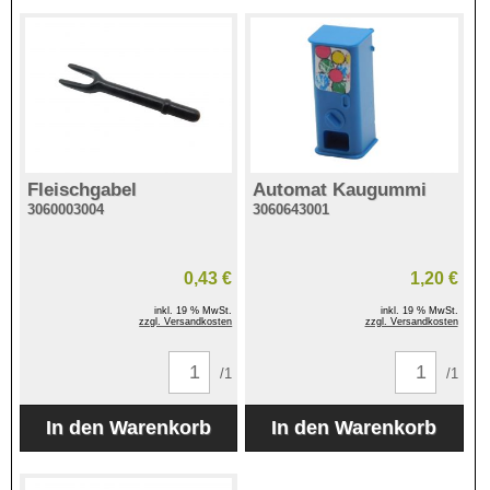
Fleischgabel
Automat Kaugummi
3060003004
3060643001
0,43 €
1,20 €
inkl. 19 % MwSt.
inkl. 19 % MwSt.
zzgl. Versandkosten
zzgl. Versandkosten
/1
/1