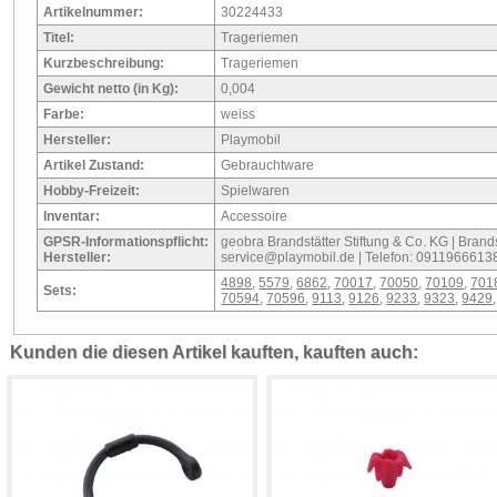
Artikelnummer:
30224433
Titel:
Trageriemen
Kurzbeschreibung:
Trageriemen
Gewicht netto (in Kg):
0,004
Farbe:
weiss
Hersteller:
Playmobil
Artikel Zustand:
Gebrauchtware
Hobby-Freizeit:
Spielwaren
Inventar:
Accessoire
GPSR-Informationspflicht:
geobra Brandstätter Stiftung & Co. KG | Brandst
Hersteller:
service@playmobil.de | Telefon: 0911966613
4898
,
5579
,
6862
,
70017
,
70050
,
70109
,
701
Sets:
70594
,
70596
,
9113
,
9126
,
9233
,
9323
,
9429
,
Kunden die diesen Artikel kauften, kauften auch: