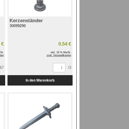
Kerzenständer
30099290
 €
0,54 €
St.
inkl. 19 % MwSt.
ten
zzgl. Versandkosten
167
/3