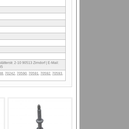
ätterstr. 2-10 90513 Zirndorf | E-Mail:
85
88
,
70242
,
70590
,
70591
,
70592
,
70593
,