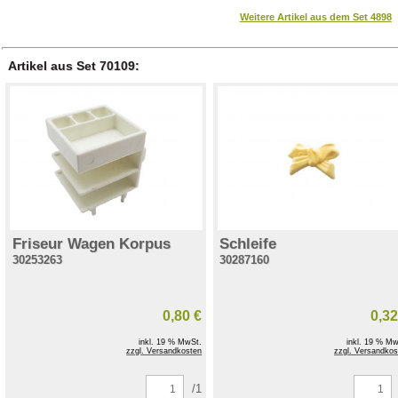
Weitere Artikel aus dem Set 4898
Artikel aus Set 70109:
Friseur Wagen Korpus
Schleife
30253263
30287160
0,80 €
0,32
inkl. 19 % MwSt.
inkl. 19 % Mw
zzgl. Versandkosten
zzgl. Versandkos
/1