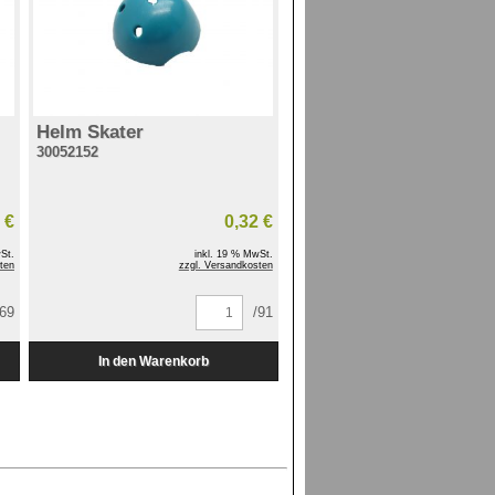
Helm Skater
30052152
 €
0,32 €
St.
inkl. 19 % MwSt.
ten
zzgl. Versandkosten
/69
/91