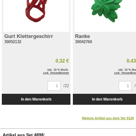
Gurt Klettergeschirr
Ranke
30052132
30042760
0,32 €
0,43
inkl. 19 % MwSt.
inkl. 19 % Mw
zzgl. Versandkosten
zzgl. Versandkos
/22
Weitere Artikel aus dem Set 9126
Artikel aus Set 4898: