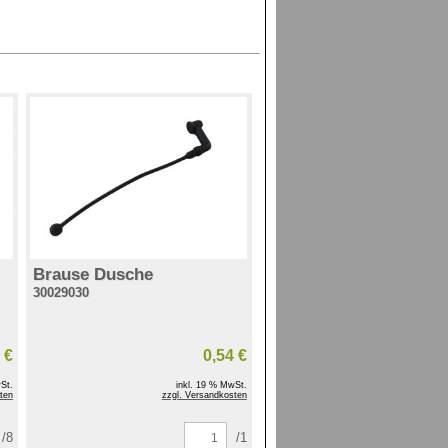
Brause Dusche
30029030
 €
0,54 €
St.
inkl. 19 % MwSt.
ten
zzgl. Versandkosten
/8
/1