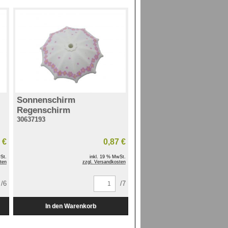
Sonnenschirm
Regenschirm
30637193
 €
0,87 €
St.
inkl. 19 % MwSt.
ten
zzgl. Versandkosten
/6
/7