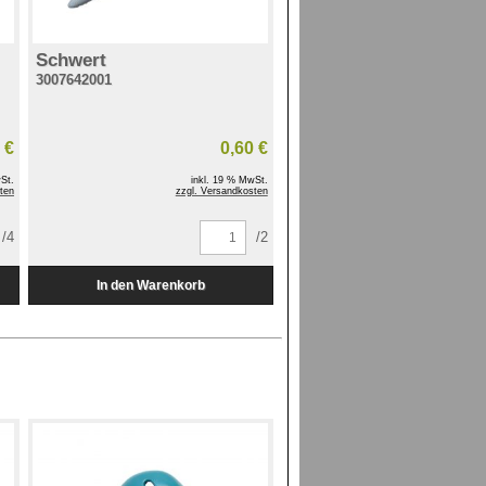
Schwert
3007642001
 €
0,60 €
St.
inkl. 19 % MwSt.
ten
zzgl. Versandkosten
/4
/2