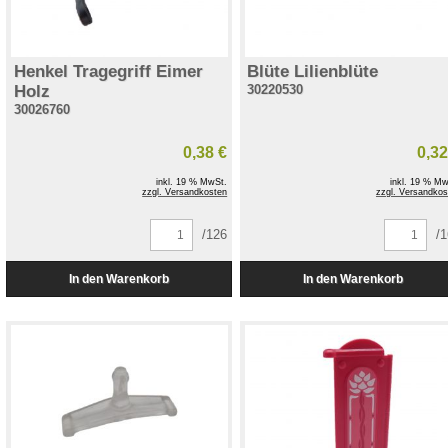
Henkel Tragegriff Eimer
Blüte Lilienblüte
Holz
30220530
30026760
0,38 €
0,32
inkl. 19 % MwSt.
inkl. 19 % Mw
zzgl. Versandkosten
zzgl. Versandkos
/126
/