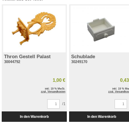
Thron Gestell Palast
Schublade
30044792
30249170
1,00 €
0,43
inkl. 19 % MwSt.
inkl. 19 % Mw
zzgl. Versandkosten
zzgl. Versandkos
/1