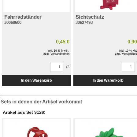
Fahrradständer
Sichtschutz
30069600
30627493
0,45 €
0,90
inkl. 19 % MwSt.
inkl. 19 % Mw
zzgl. Versandkosten
zzgl. Versandkos
/2
Sets in denen der Artikel vorkommt
Artikel aus Set 9126: