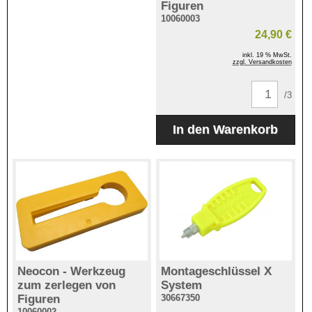
Figuren
10060003
24,90 €
inkl. 19 % MwSt.
zzgl. Versandkosten
/3
Neocon - Werkzeug
Montageschlüssel X
zum zerlegen von
System
Figuren
30667350
10060002