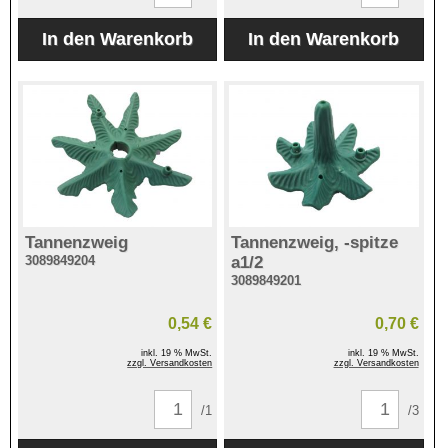
Tannenzweig
Tannenzweig, -spitze
3089849204
a1/2
3089849201
0,54 €
0,70 €
inkl. 19 % MwSt.
inkl. 19 % MwSt.
zzgl. Versandkosten
zzgl. Versandkosten
/1
/3