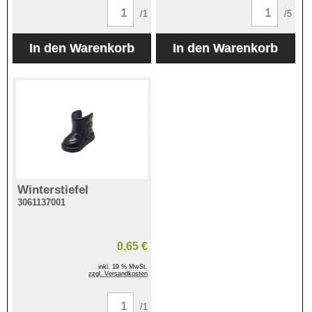
/1
/5
Winterstiefel
3061137001
0,65 €
inkl. 19 % MwSt.
zzgl. Versandkosten
/1