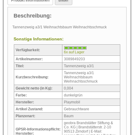
Produkt Informationen
Bilder
Beschreibung:
Tannenzweig a3/1 Weihnachtsbaum Weihnachtsschmuck
Sonstige Informationen:
Verfügbarkeit:
6x auf Lager
Artikelnummer:
3089849203
Titel:
Tannenzweig a3/1
Tannenzweig a3/1
Kurzbeschreibung:
Weihnachtsbaum
Weihnachtsschmuck
Gewicht netto (in Kg):
0,004
Farbe:
dunkelgrün
Hersteller:
Playmobil
Artikel Zustand:
Gebrauchtware
Planzenart:
Baum
geobra Brandstätter Stiftung &
Co. KG | Brandstätterstr. 2-10
GPSR-Informationspflicht:
90513 Zirndorf | E-Mail:
Hersteller: