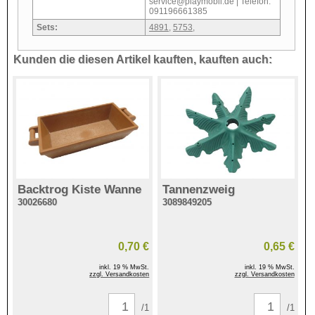
service@playmobil.de | Telefon:
091196661385
Sets:
4891
,
5753
,
Kunden die diesen Artikel kauften, kauften auch:
Backtrog Kiste Wanne
Tannenzweig
30026680
3089849205
0,70 €
0,65 €
inkl. 19 % MwSt.
inkl. 19 % MwSt.
zzgl. Versandkosten
zzgl. Versandkosten
/1
/1