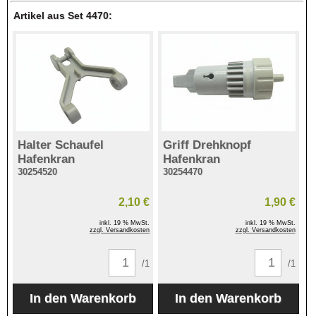
Artikel aus Set 4470:
Halter Schaufel
Griff Drehknopf
Hafenkran
Hafenkran
30254520
30254470
2,10 €
1,90 €
inkl. 19 % MwSt.
inkl. 19 % MwSt.
zzgl. Versandkosten
zzgl. Versandkosten
/1
/1