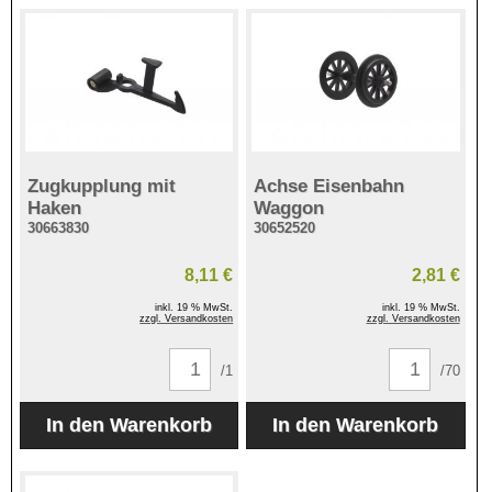
Zugkupplung mit
Achse Eisenbahn
Haken
Waggon
30663830
30652520
8,11 €
2,81 €
inkl. 19 % MwSt.
inkl. 19 % MwSt.
zzgl. Versandkosten
zzgl. Versandkosten
/1
/70