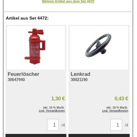
Weitere Artikel aus dem Set 4470
Artikel aus Set 4472:
Feuerlöscher
Lenkrad
30647940
30021190
1,30 €
0,43 €
inkl. 19 % MwSt.
inkl. 19 % MwSt.
zzgl. Versandkosten
zzgl. Versandkosten
/4
/4