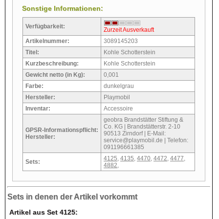
Sonstige Informationen:
Verfügbarkeit:
Zurzeit Ausverkauft
Artikelnummer:
3089145203
Titel:
Kohle Schotterstein
Kurzbeschreibung:
Kohle Schotterstein
Gewicht netto (in Kg):
0,001
Farbe:
dunkelgrau
Hersteller:
Playmobil
Inventar:
Accessoire
geobra Brandstätter Stiftung &
Co. KG | Brandstätterstr. 2-10
GPSR-Informationspflicht:
90513 Zirndorf | E-Mail:
Hersteller:
service@playmobil.de | Telefon:
091196661385
4125
,
4135
,
4470
,
4472
,
4477
,
Sets:
4882
,
Sets in denen der Artikel vorkommt
Artikel aus Set 4125: