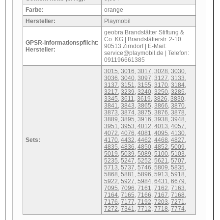
Farbe:
orange
Hersteller:
Playmobil
geobra Brandstätter Stiftung &
Co. KG | Brandstätterstr. 2-10
GPSR-Informationspflicht:
90513 Zirndorf | E-Mail:
Hersteller:
service@playmobil.de | Telefon:
091196661385
3015
,
3016
,
3017
,
3028
,
3030
,
3036
,
3040
,
3097
,
3127
,
3133
,
3137
,
3151
,
3155
,
3170
,
3184
,
3217
,
3239
,
3240
,
3250
,
3285
,
3345
,
3611
,
3619
,
3826
,
3830
,
3841
,
3843
,
3865
,
3866
,
3870
,
3873
,
3874
,
3875
,
3876
,
3878
,
3889
,
3895
,
3916
,
3938
,
3948
,
3951
,
3953
,
4012
,
4013
,
4057
,
4072
,
4076
,
4081
,
4095
,
4130
,
Sets:
4170
,
4432
,
4462
,
4468
,
4827
,
4835
,
4836
,
4850
,
4852
,
5009
,
5019
,
5039
,
5089
,
5100
,
5103
,
5235
,
5247
,
5252
,
5621
,
5707
,
5713
,
5737
,
5746
,
5809
,
5835
,
5868
,
5881
,
5896
,
5913
,
5918
,
5922
,
5927
,
5984
,
6431
,
6679
,
7095
,
7096
,
7161
,
7162
,
7163
,
7164
,
7165
,
7166
,
7167
,
7168
,
7176
,
7177
,
7192
,
7203
,
7271
,
7272
,
7341
,
7712
,
7718
,
7774
,