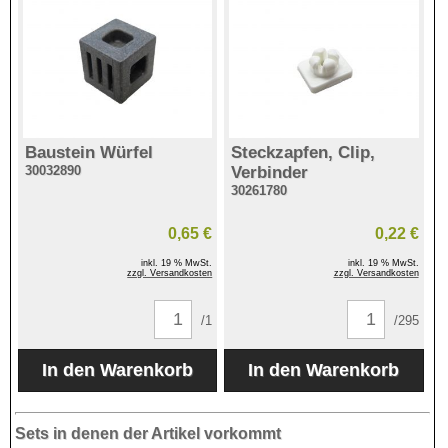
Baustein Würfel
Steckzapfen, Clip,
30032890
Verbinder
30261780
0,65 €
0,22 €
inkl. 19 % MwSt.
inkl. 19 % MwSt.
zzgl. Versandkosten
zzgl. Versandkosten
/1
/295
Sets in denen der Artikel vorkommt