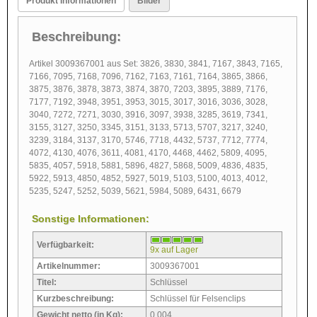
Produkt Informationen
Bilder
Beschreibung:
Artikel 3009367001 aus Set: 3826, 3830, 3841, 7167, 3843, 7165,
7166, 7095, 7168, 7096, 7162, 7163, 7161, 7164, 3865, 3866,
3875, 3876, 3878, 3873, 3874, 3870, 7203, 3895, 3889, 7176,
7177, 7192, 3948, 3951, 3953, 3015, 3017, 3016, 3036, 3028,
3040, 7272, 7271, 3030, 3916, 3097, 3938, 3285, 3619, 7341,
3155, 3127, 3250, 3345, 3151, 3133, 5713, 5707, 3217, 3240,
3239, 3184, 3137, 3170, 5746, 7718, 4432, 5737, 7712, 7774,
4072, 4130, 4076, 3611, 4081, 4170, 4468, 4462, 5809, 4095,
5835, 4057, 5918, 5881, 5896, 4827, 5868, 5009, 4836, 4835,
5922, 5913, 4850, 4852, 5927, 5019, 5103, 5100, 4013, 4012,
5235, 5247, 5252, 5039, 5621, 5984, 5089, 6431, 6679
Sonstige Informationen:
Verfügbarkeit:
9x auf Lager
Artikelnummer:
3009367001
Titel:
Schlüssel
Kurzbeschreibung:
Schlüssel für Felsenclips
Gewicht netto (in Kg):
0,004