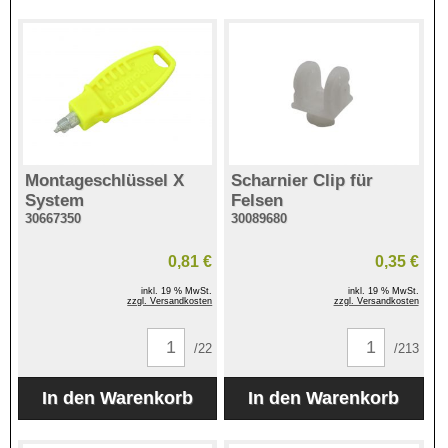
Montageschlüssel X
Scharnier Clip für
System
Felsen
30667350
30089680
0,81 €
0,35 €
inkl. 19 % MwSt.
inkl. 19 % MwSt.
zzgl. Versandkosten
zzgl. Versandkosten
/22
/213