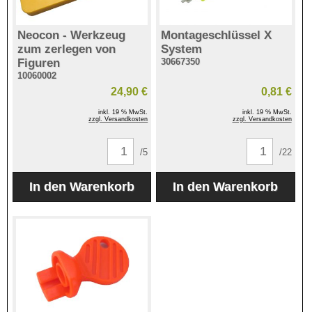
Neocon - Werkzeug
Montageschlüssel X
zum zerlegen von
System
Figuren
30667350
10060002
24,90 €
0,81 €
inkl. 19 % MwSt.
inkl. 19 % MwSt.
zzgl. Versandkosten
zzgl. Versandkosten
/5
/22