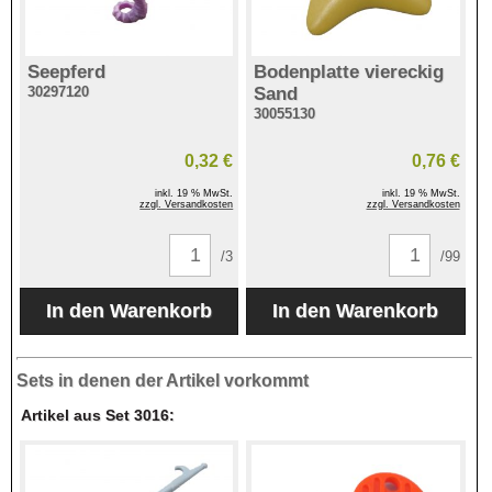
Seepferd
Bodenplatte viereckig
30297120
Sand
30055130
0,32 €
0,76 €
inkl. 19 % MwSt.
inkl. 19 % MwSt.
zzgl. Versandkosten
zzgl. Versandkosten
/3
/99
Sets in denen der Artikel vorkommt
Artikel aus Set 3016: