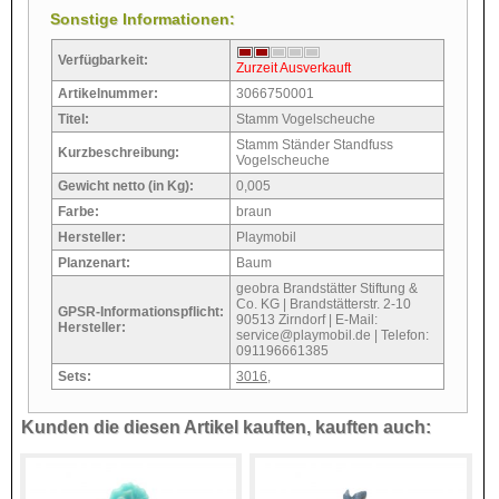
Sonstige Informationen:
Verfügbarkeit:
Zurzeit Ausverkauft
Artikelnummer:
3066750001
Titel:
Stamm Vogelscheuche
Stamm Ständer Standfuss
Kurzbeschreibung:
Vogelscheuche
Gewicht netto (in Kg):
0,005
Farbe:
braun
Hersteller:
Playmobil
Planzenart:
Baum
geobra Brandstätter Stiftung &
Co. KG | Brandstätterstr. 2-10
GPSR-Informationspflicht:
90513 Zirndorf | E-Mail:
Hersteller:
service@playmobil.de | Telefon:
091196661385
Sets:
3016
,
Kunden die diesen Artikel kauften, kauften auch: