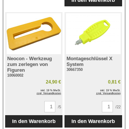
Neocon - Werkzeug
Montageschlüssel X
zum zerlegen von
System
Figuren
30667350
10060002
24,90 €
0,81 €
inkl. 19 % MwSt.
inkl. 19 % MwSt.
zzgl. Versandkosten
zzgl. Versandkosten
/5
/22