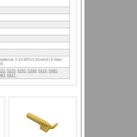
ätterstr. 2-10 90513 Zirndorf | E-Mail:
85
222
,
5225
,
5291
,
5348
,
5418
,
5485
,
983
,
6927
,