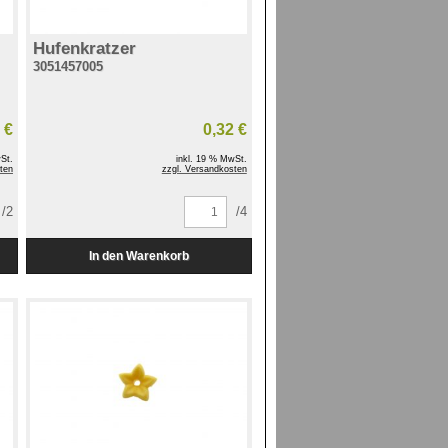
Hufenkratzer
3051457005
 €
0,32 €
St.
inkl. 19 % MwSt.
ten
zzgl. Versandkosten
/2
/4