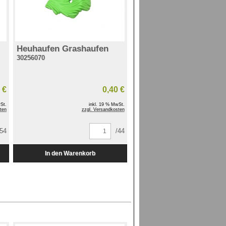
Heuhaufen Grashaufen
30256070
 €
0,40 €
St.
inkl. 19 % MwSt.
ten
zzgl. Versandkosten
354
/44