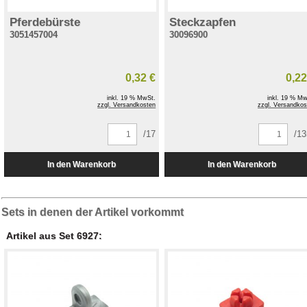
Pferdebürste
Steckzapfen
3051457004
30096900
0,32 €
0,22
inkl. 19 % MwSt.
inkl. 19 % Mw
zzgl. Versandkosten
zzgl. Versandkos
/17
/1
Sets in denen der Artikel vorkommt
Artikel aus Set 6927: