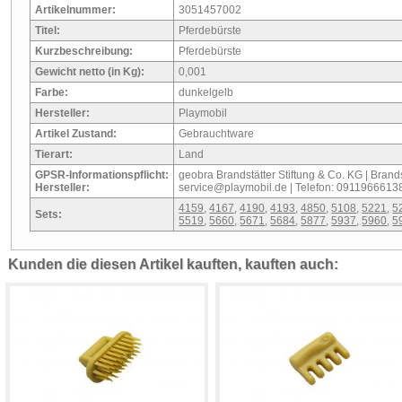
Artikelnummer:
3051457002
Titel:
Pferdebürste
Kurzbeschreibung:
Pferdebürste
Gewicht netto (in Kg):
0,001
Farbe:
dunkelgelb
Hersteller:
Playmobil
Artikel Zustand:
Gebrauchtware
Tierart:
Land
GPSR-Informationspflicht:
geobra Brandstätter Stiftung & Co. KG | Brandst
Hersteller:
service@playmobil.de | Telefon: 0911966613
4159
,
4167
,
4190
,
4193
,
4850
,
5108
,
5221
,
5
Sets:
5519
,
5660
,
5671
,
5684
,
5877
,
5937
,
5960
,
5
Kunden die diesen Artikel kauften, kauften auch: