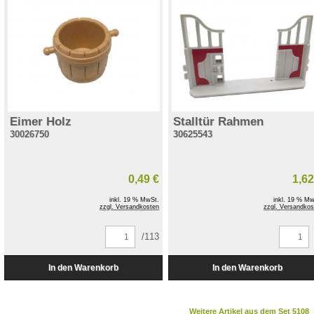
Eimer Holz
Stalltür Rahmen
30026750
30625543
0,49 €
1,62
inkl. 19 % MwSt.
inkl. 19 % Mw
zzgl. Versandkosten
zzgl. Versandkos
/113
Weitere Artikel aus dem Set 5108