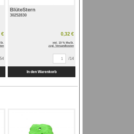
BlüteStern
30252830
 €
0,32 €
St.
inkl. 19 % MwSt.
ten
zzgl. Versandkosten
354
/14