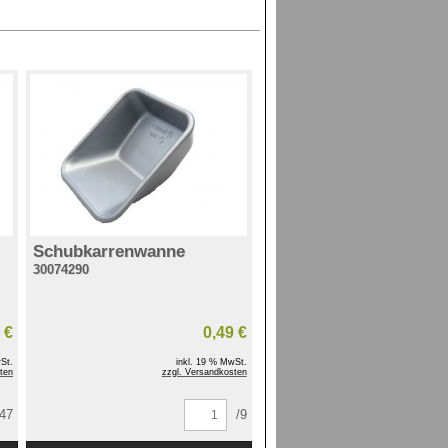
Schubkarrenwanne
30074290
 €
0,49 €
St.
inkl. 19 % MwSt.
ten
zzgl. Versandkosten
/47
/9