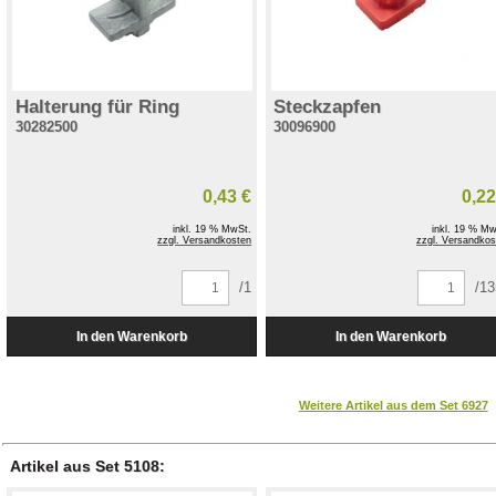
Halterung für Ring
Steckzapfen
30282500
30096900
0,43 €
0,22
inkl. 19 % MwSt.
inkl. 19 % Mw
zzgl. Versandkosten
zzgl. Versandkos
/1
/1
Weitere Artikel aus dem Set 6927
Artikel aus Set 5108: