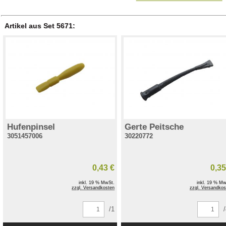
Artikel aus Set 5671:
Hufenpinsel
Gerte Peitsche
3051457006
30220772
0,43 €
0,35
inkl. 19 % MwSt.
inkl. 19 % Mw
zzgl. Versandkosten
zzgl. Versandkos
/1