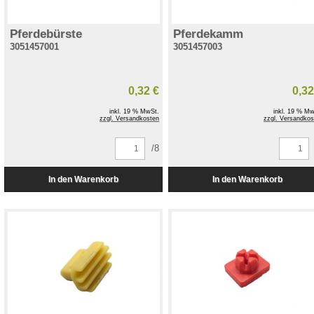
Pferdebürste
Pferdekamm
3051457001
3051457003
0,32 €
0,32
inkl. 19 % MwSt.
inkl. 19 % Mw
zzgl. Versandkosten
zzgl. Versandkos
/8