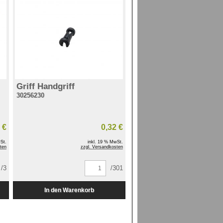
Griff Handgriff
30256230
 €
0,32 €
St.
inkl. 19 % MwSt.
ten
zzgl. Versandkosten
/3
/301