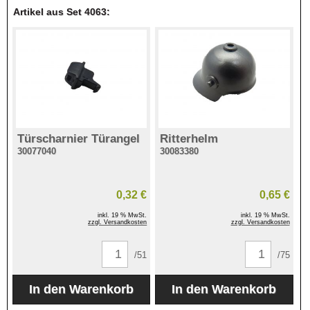
Artikel aus Set 4063:
Türscharnier Türangel
Ritterhelm
30077040
30083380
0,32 €
0,65 €
inkl. 19 % MwSt.
inkl. 19 % MwSt.
zzgl. Versandkosten
zzgl. Versandkosten
/51
/75