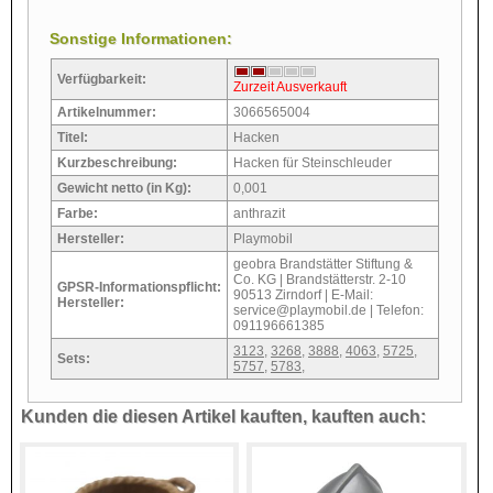
Sonstige Informationen:
Verfügbarkeit:
Zurzeit Ausverkauft
Artikelnummer:
3066565004
Titel:
Hacken
Kurzbeschreibung:
Hacken für Steinschleuder
Gewicht netto (in Kg):
0,001
Farbe:
anthrazit
Hersteller:
Playmobil
geobra Brandstätter Stiftung &
Co. KG | Brandstätterstr. 2-10
GPSR-Informationspflicht:
90513 Zirndorf | E-Mail:
Hersteller:
service@playmobil.de | Telefon:
091196661385
3123
,
3268
,
3888
,
4063
,
5725
,
Sets:
5757
,
5783
,
Kunden die diesen Artikel kauften, kauften auch: