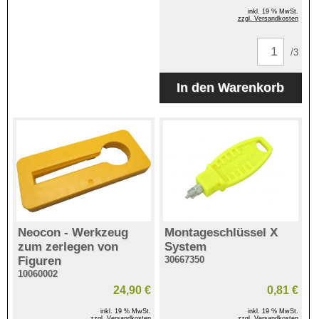
inkl. 19 % MwSt.
zzgl. Versandkosten
/3
Neocon - Werkzeug
Montageschlüssel X
zum zerlegen von
System
Figuren
30667350
10060002
24,90 €
0,81 €
inkl. 19 % MwSt.
inkl. 19 % MwSt.
zzgl. Versandkosten
zzgl. Versandkosten