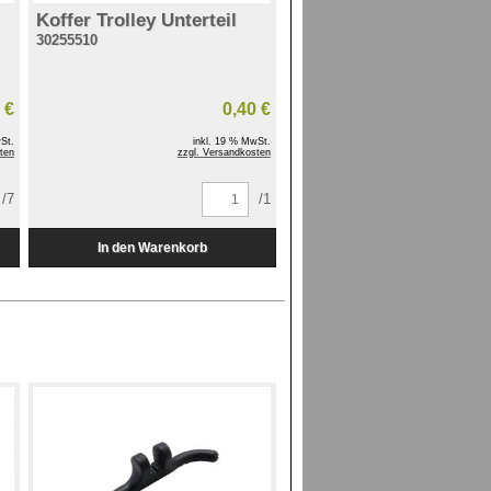
Koffer Trolley Unterteil
30255510
 €
0,40 €
St.
inkl. 19 % MwSt.
ten
zzgl. Versandkosten
/7
/1