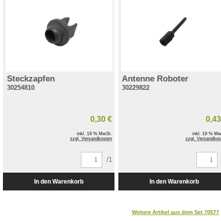
Steckzapfen
Antenne Roboter
30254810
30229822
0,30 €
0,43
inkl. 19 % MwSt.
inkl. 19 % Mw
zzgl. Versandkosten
zzgl. Versandkos
/1
Weitere Artikel aus dem Set 70577