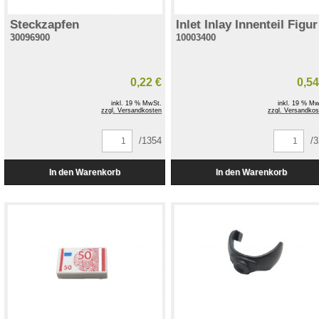
Steckzapfen
Inlet Inlay Innenteil Figur
30096900
10003400
0,22 €
0,54
inkl. 19 % MwSt.
inkl. 19 % Mw
zzgl. Versandkosten
zzgl. Versandkos
/1354
/