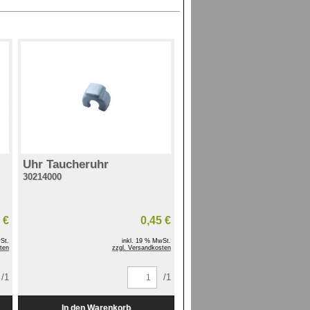
Uhr Taucheruhr
30214000
 €
0,45 €
St.
inkl. 19 % MwSt.
ten
zzgl. Versandkosten
/1
/1