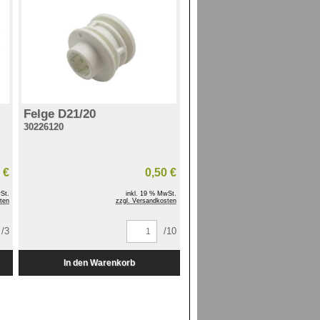
Felge D21/20
30226120
 €
0,50 €
St.
inkl. 19 % MwSt.
ten
zzgl. Versandkosten
/3
/10