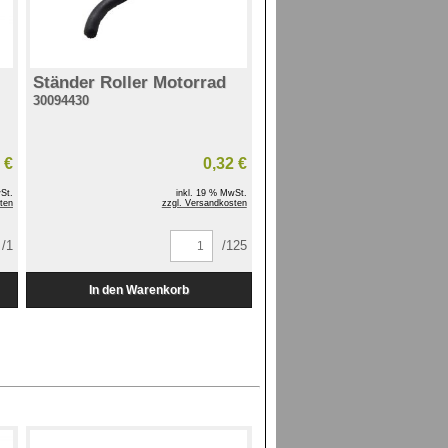
Ständer Roller Motorrad
30094430
 €
0,32 €
St.
inkl. 19 % MwSt.
ten
zzgl. Versandkosten
/1
/125