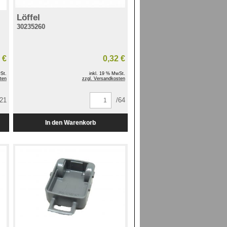
Löffel
30235260
 €
0,32 €
St.
inkl. 19 % MwSt.
ten
zzgl. Versandkosten
321
/64