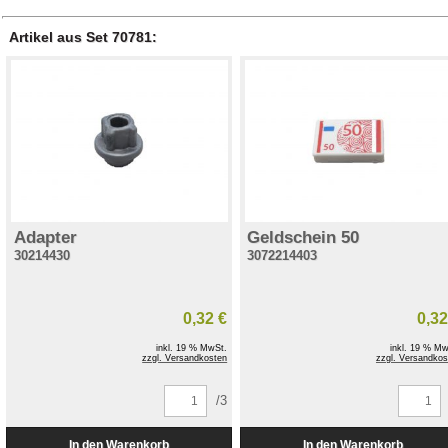
Artikel aus Set 70781:
Adapter
Geldschein 50
30214430
3072214403
0,32 €
0,32
inkl. 19 % MwSt.
inkl. 19 % Mw
zzgl. Versandkosten
zzgl. Versandkos
/3