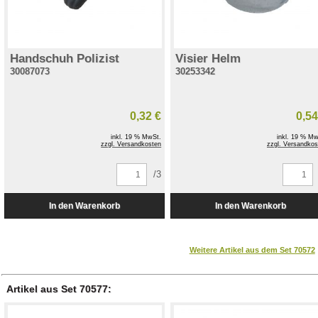
Handschuh Polizist
Visier Helm
30087073
30253342
0,32 €
0,54
inkl. 19 % MwSt.
inkl. 19 % Mw
zzgl. Versandkosten
zzgl. Versandkos
/3
Weitere Artikel aus dem Set 70572
Artikel aus Set 70577: