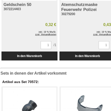
Geldschein 50
Atemschutzmaske
3072214403
Feuerwehr Polizei
30279200
0,32 €
0,43
inkl. 19 % MwSt.
inkl. 19 % Mw
zzgl. Versandkosten
zzgl. Versandkos
/1
Sets in denen der Artikel vorkommt
Artikel aus Set 70572: