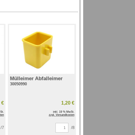
Mülleimer Abfalleimer
30050990
 €
1,20 €
St.
inkl. 19 % MwSt.
ten
zzgl. Versandkosten
/7
/8