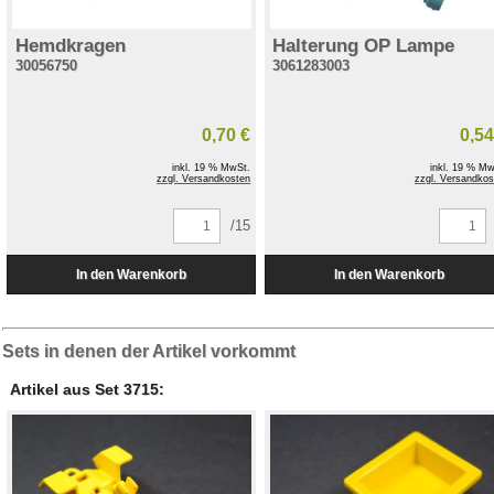
Hemdkragen
Halterung OP Lampe
30056750
3061283003
0,70 €
0,54
inkl. 19 % MwSt.
inkl. 19 % Mw
zzgl. Versandkosten
zzgl. Versandkos
/15
Sets in denen der Artikel vorkommt
Artikel aus Set 3715: