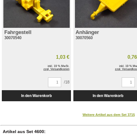
Fahrgestell
Anhänger
30070540
30070560
1,03 €
0,76
inkl. 19 % MwSt.
inkl. 19 % Mw
zzgl. Versandkosten
zzgl. Versandkos
/18
Weitere Artikel aus dem Set 3715
Artikel aus Set 4600: