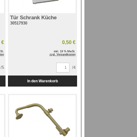
Tür Schrank Küche
30517930
 €
0,50 €
St.
inkl. 19 % MwSt.
ten
zzgl. Versandkosten
/5
/4