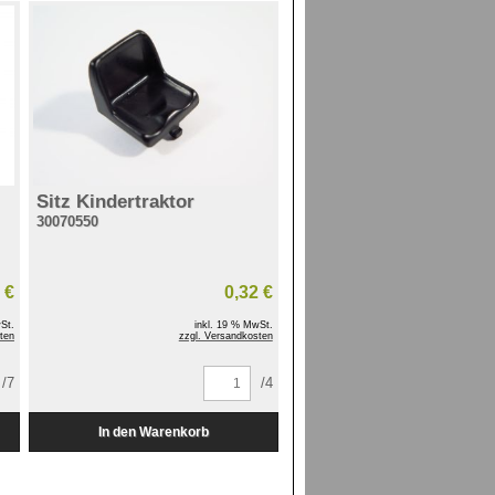
Sitz Kindertraktor
30070550
 €
0,32 €
St.
inkl. 19 % MwSt.
ten
zzgl. Versandkosten
/7
/4