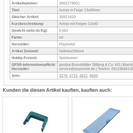
Artikelnummer:
3082279001
Titel:
Achse m Felge 13x40mm
Gleicher Artikel:
30821820
Kurzbeschreibung:
Achse mit Felgen 13x40
Gewicht netto (in Kg):
0,002
Farbe:
rot
Hersteller:
Playmobil
Artikel Zustand:
Gebrauchtware
Hobby-Freizeit:
Spielwaren
GPSR-Informationspflicht:
geobra Brandstätter Stiftung & Co. KG | Brandst
Hersteller:
service@playmobil.de | Telefon: 0911966613
Sets:
3276
,
3715
,
3822
,
4600
,
Kunden die diesen Artikel kauften, kauften auch: