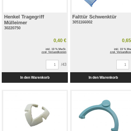
Henkel Tragegriff
Falttür Schwenktür
Mülleimer
3051166002
30220750
0,40 €
0,65
inkl. 19 % MwSt.
inkl. 19 % Mw
zzgl. Versandkosten
zzgl. Versandkos
/43