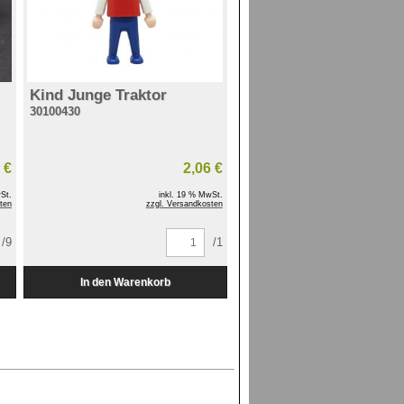
Kind Junge Traktor
30100430
 €
2,06 €
St.
inkl. 19 % MwSt.
ten
zzgl. Versandkosten
/9
/1