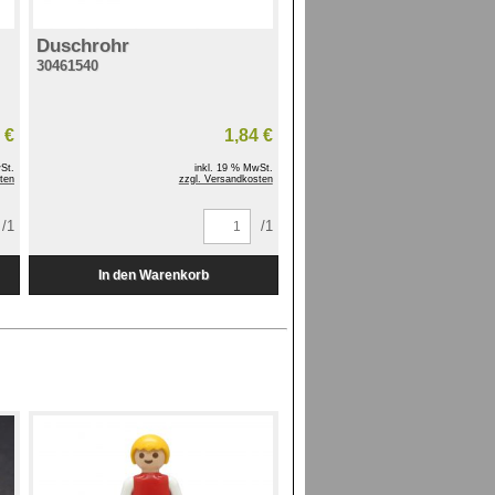
Duschrohr
30461540
 €
1,84 €
St.
inkl. 19 % MwSt.
ten
zzgl. Versandkosten
/1
/1