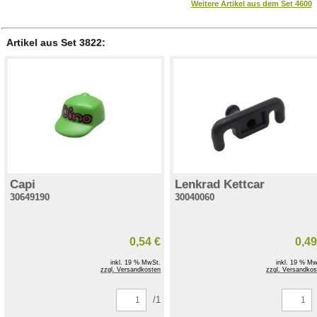
Weitere Artikel aus dem Set 4600
Artikel aus Set 3822:
Capi
Lenkrad Kettcar
30649190
30040060
0,54 €
0,49
inkl. 19 % MwSt.
inkl. 19 % Mw
zzgl. Versandkosten
zzgl. Versandkos
/1