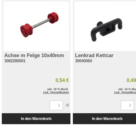
Achse m Felge 10x40mm
Lenkrad Kettcar
3082280001
30040060
0,54 €
0,49
inkl. 19 % MwSt.
inkl. 19 % Mw
zzgl. Versandkosten
zzgl. Versandkos
/4