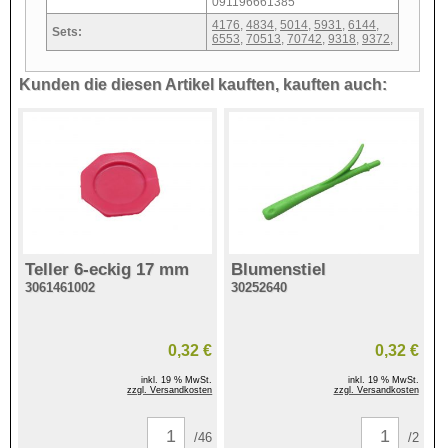
091196661385
4176
,
4834
,
5014
,
5931
,
6144
,
Sets:
6553
,
70513
,
70742
,
9318
,
9372
,
Kunden die diesen Artikel kauften, kauften auch:
Teller 6-eckig 17 mm
Blumenstiel
3061461002
30252640
0,32 €
0,32 €
inkl. 19 % MwSt.
inkl. 19 % MwSt.
zzgl. Versandkosten
zzgl. Versandkosten
/46
/2