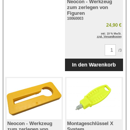
Neocon - Werkzeug
zum zerlegen von
Figuren
10060003
24,90 €
inkl. 19 % MwSt.
zzgl. Versandkosten
/3
Neocon - Werkzeug
Montageschlüssel X
zum zerlegen von
System