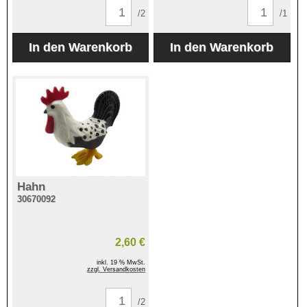
/2
/1
Hahn
30670092
2,60 €
inkl. 19 % MwSt.
zzgl. Versandkosten
/2