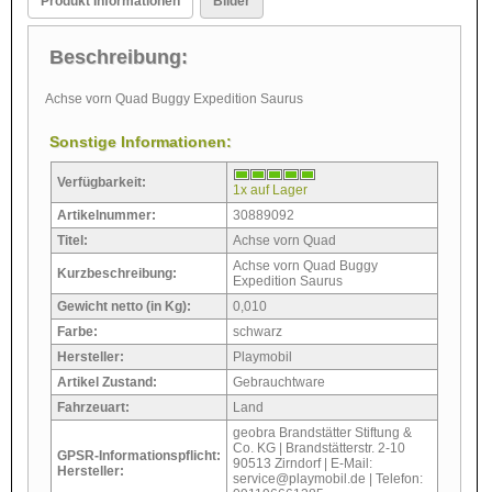
Produkt Informationen
Bilder
Beschreibung:
Achse vorn Quad Buggy Expedition Saurus
Sonstige Informationen:
Verfügbarkeit:
1x auf Lager
Artikelnummer:
30889092
Titel:
Achse vorn Quad
Achse vorn Quad Buggy
Kurzbeschreibung:
Expedition Saurus
Gewicht netto (in Kg):
0,010
Farbe:
schwarz
Hersteller:
Playmobil
Artikel Zustand:
Gebrauchtware
Fahrzeuart:
Land
geobra Brandstätter Stiftung &
Co. KG | Brandstätterstr. 2-10
GPSR-Informationspflicht:
90513 Zirndorf | E-Mail:
Hersteller:
service@playmobil.de | Telefon: