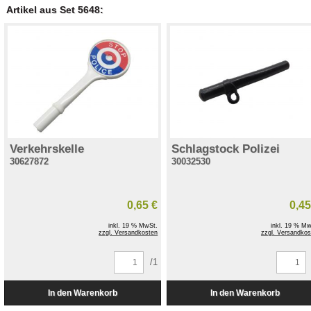
Artikel aus Set 5648:
Verkehrskelle
Schlagstock Polizei
30627872
30032530
0,65 €
0,45
inkl. 19 % MwSt.
inkl. 19 % Mw
zzgl. Versandkosten
zzgl. Versandkos
/1