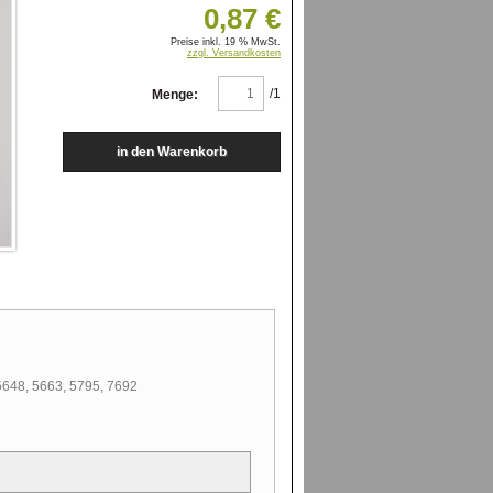
0,87 €
Preise inkl. 19 % MwSt.
zzgl. Versandkosten
/1
Menge:
 5648, 5663, 5795, 7692