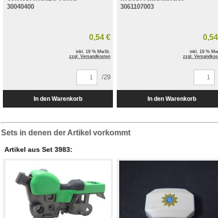
30040400
3061107003
0,54 €
0,54
inkl. 19 % MwSt.
inkl. 19 % Mw
zzgl. Versandkosten
zzgl. Versandkos
/29
Sets in denen der Artikel vorkommt
Artikel aus Set 3983: