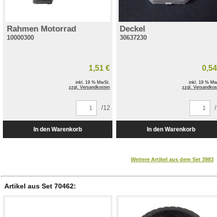
Rahmen Motorrad
Deckel
10000300
30637230
1,51 €
0,54
inkl. 19 % MwSt.
inkl. 19 % Mw
zzgl. Versandkosten
zzgl. Versandkos
/12
Weitere Artikel aus dem Set 3983
Artikel aus Set 70462: