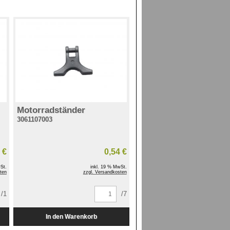
Motorradständer
3061107003
 €
0,54 €
St.
inkl. 19 % MwSt.
ten
zzgl. Versandkosten
/1
/7