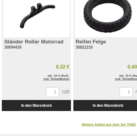
Ständer Roller Motorrad
Reifen Felge
30094430
30821210
0,32 €
0,40
inkl. 19 % MwSt.
inkl. 19 % Mw
zzgl. Versandkosten
zzgl. Versandkos
/125
Weitere Artikel aus dem Set 70462