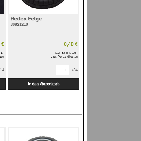
Reifen Felge
30821210
 €
0,40 €
St.
inkl. 19 % MwSt.
ten
zzgl. Versandkosten
/14
/34