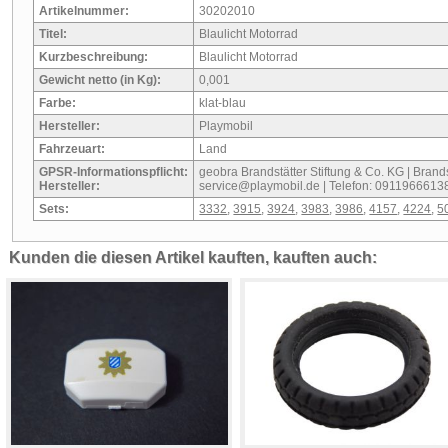
Artikelnummer:
30202010
Titel:
Blaulicht Motorrad
Kurzbeschreibung:
Blaulicht Motorrad
Gewicht netto (in Kg):
0,001
Farbe:
klat-blau
Hersteller:
Playmobil
Fahrzeuart:
Land
GPSR-Informationspflicht:
geobra Brandstätter Stiftung & Co. KG | Brandst
Hersteller:
service@playmobil.de | Telefon: 0911966613
Sets:
3332
,
3915
,
3924
,
3983
,
3986
,
4157
,
4224
,
5
Kunden die diesen Artikel kauften, kauften auch: