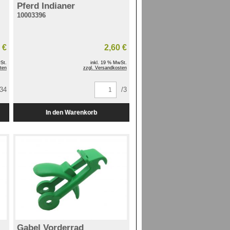
Pferd Indianer
10003396
 €
2,60 €
St.
inkl. 19 % MwSt.
ten
zzgl. Versandkosten
/34
/3
Gabel Vorderrad