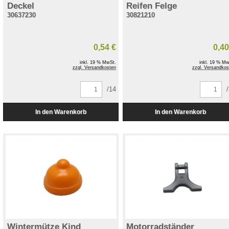
Deckel
Reifen Felge
30637230
30821210
0,54 €
0,40
inkl. 19 % MwSt.
inkl. 19 % Mw
zzgl. Versandkosten
zzgl. Versandkos
/14
Wintermütze Kind
Motorradständer