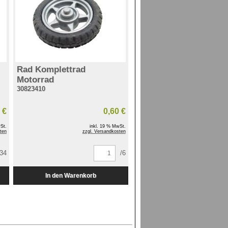
Rad Komplettrad
Motorrad
30823410
 €
0,60 €
St.
inkl. 19 % MwSt.
ten
zzgl. Versandkosten
/34
/6