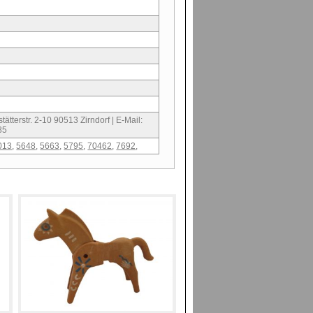
ätterstr. 2-10 90513 Zirndorf | E-Mail:
85
013
,
5648
,
5663
,
5795
,
70462
,
7692
,