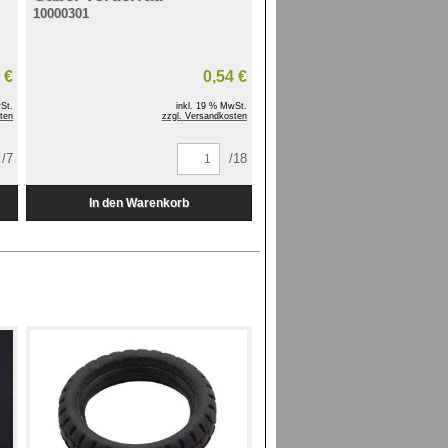
10000301
 €
0,54 €
St.
inkl. 19 % MwSt.
ten
zzgl. Versandkosten
/7
/18