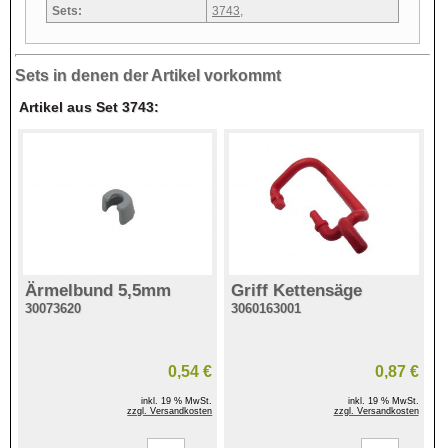
Sets:
3743
,
Sets in denen der Artikel vorkommt
Artikel aus Set 3743:
Ärmelbund 5,5mm
Griff Kettensäge
30073620
3060163001
0,54 €
0,87 €
inkl. 19 % MwSt.
inkl. 19 % MwSt.
zzgl. Versandkosten
zzgl. Versandkosten