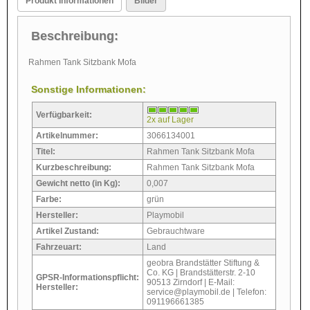
Produkt Informationen
Bilder
Beschreibung:
Rahmen Tank Sitzbank Mofa
Sonstige Informationen:
Verfügbarkeit:
2x auf Lager
Artikelnummer:
3066134001
Titel:
Rahmen Tank Sitzbank Mofa
Kurzbeschreibung:
Rahmen Tank Sitzbank Mofa
Gewicht netto (in Kg):
0,007
Farbe:
grün
Hersteller:
Playmobil
Artikel Zustand:
Gebrauchtware
Fahrzeuart:
Land
geobra Brandstätter Stiftung &
Co. KG | Brandstätterstr. 2-10
GPSR-Informationspflicht:
90513 Zirndorf | E-Mail:
Hersteller:
service@playmobil.de | Telefon:
091196661385