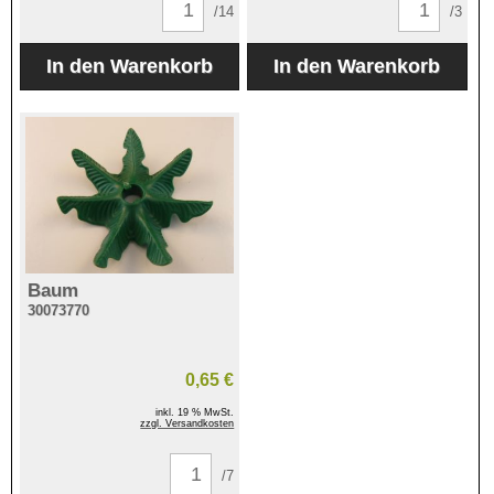
/14
/3
Baum
30073770
0,65 €
inkl. 19 % MwSt.
zzgl. Versandkosten
/7