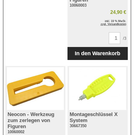
10060003
24,90 €
inkl. 19 % MwSt.
zzgl. Versandkosten
/3
Neocon - Werkzeug
Montageschlüssel X
zum zerlegen von
System
Figuren
30667350
10060002