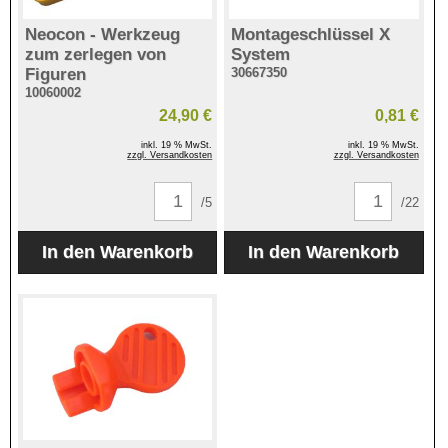
Neocon - Werkzeug
Montageschlüssel X
zum zerlegen von
System
Figuren
30667350
10060002
24,90 €
0,81 €
inkl. 19 % MwSt.
inkl. 19 % MwSt.
zzgl. Versandkosten
zzgl. Versandkosten
/5
/22