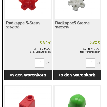
Radkappe 5-Stern
Radkappe5 Sterne
30245560
30225990
0,54 €
0,32 €
inkl. 19 % MwSt.
inkl. 19 % MwSt.
zzgl. Versandkosten
zzgl. Versandkosten
/71
/1