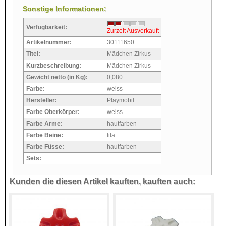
Sonstige Informationen:
Verfügbarkeit:
Zurzeit Ausverkauft
Artikelnummer:
30111650
Titel:
Mädchen Zirkus
Kurzbeschreibung:
Mädchen Zirkus
Gewicht netto (in Kg):
0,080
Farbe:
weiss
Hersteller:
Playmobil
Farbe Oberkörper:
weiss
Farbe Arme:
hautfarben
Farbe Beine:
lila
Farbe Füsse:
hautfarben
Sets:
Kunden die diesen Artikel kauften, kauften auch: