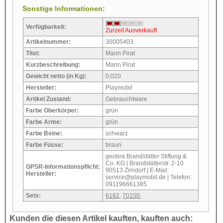
Sonstige Informationen:
Verfügbarkeit:
Zurzeit Ausverkauft
Artikelnummer:
30005403
Titel:
Mann Pirat
Kurzbeschreibung:
Mann Pirat
Gewicht netto (in Kg):
0,020
Hersteller:
Playmobil
Artikel Zustand:
Gebrauchtware
Farbe Oberkörper:
grün
Farbe Arme:
grün
Farbe Beine:
schwarz
Farbe Füsse:
braun
geobra Brandstätter Stiftung &
Co. KG | Brandstätterstr. 2-10
GPSR-Informationspflicht:
90513 Zirndorf | E-Mail:
Hersteller:
service@playmobil.de | Telefon:
091196661385
Sets:
6162
,
70150
,
Kunden die diesen Artikel kauften, kauften auch: