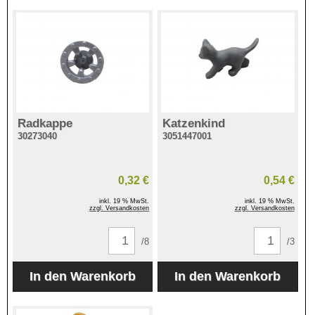
Radkappe
Katzenkind
30273040
3051447001
0,32 €
0,54 €
inkl. 19 % MwSt.
inkl. 19 % MwSt.
zzgl. Versandkosten
zzgl. Versandkosten
/8
/3