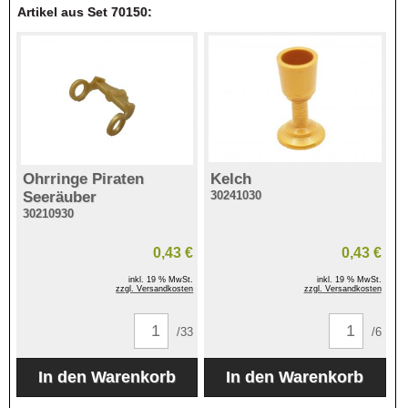
Artikel aus Set 70150:
Ohrringe Piraten
Kelch
Seeräuber
30241030
30210930
0,43 €
0,43 €
inkl. 19 % MwSt.
inkl. 19 % MwSt.
zzgl. Versandkosten
zzgl. Versandkosten
/33
/6