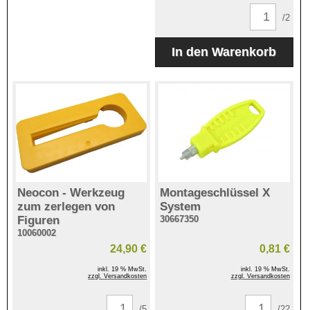
/2
Neocon - Werkzeug
Montageschlüssel X
zum zerlegen von
System
Figuren
30667350
10060002
24,90 €
0,81 €
inkl. 19 % MwSt.
inkl. 19 % MwSt.
zzgl. Versandkosten
zzgl. Versandkosten
/5
/22