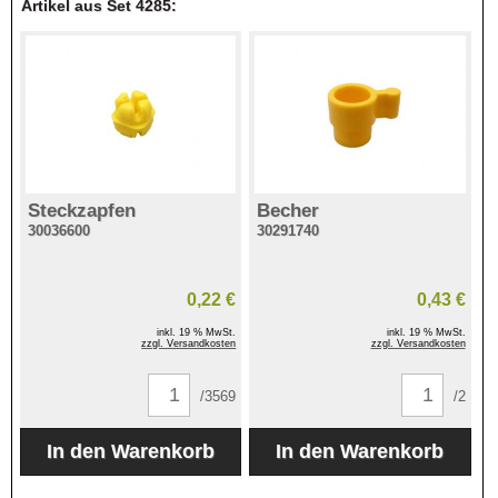
Artikel aus Set 4285:
Steckzapfen
Becher
30036600
30291740
0,22 €
0,43 €
inkl. 19 % MwSt.
inkl. 19 % MwSt.
zzgl. Versandkosten
zzgl. Versandkosten
/3569
/2