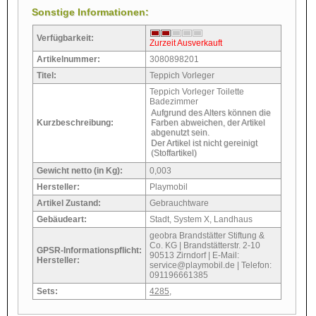
Sonstige Informationen:
Verfügbarkeit:
Zurzeit Ausverkauft
Artikelnummer:
3080898201
Titel:
Teppich Vorleger
Teppich Vorleger Toilette
Badezimmer
Aufgrund des Alters können die
Farben abweichen, der Artikel
Kurzbeschreibung:
abgenutzt sein.
Der Artikel ist nicht gereinigt
(Stoffartikel)
Gewicht netto (in Kg):
0,003
Hersteller:
Playmobil
Artikel Zustand:
Gebrauchtware
Gebäudeart:
Stadt, System X, Landhaus
geobra Brandstätter Stiftung &
Co. KG | Brandstätterstr. 2-10
GPSR-Informationspflicht:
90513 Zirndorf | E-Mail:
Hersteller:
service@playmobil.de | Telefon:
091196661385
Sets:
4285
,