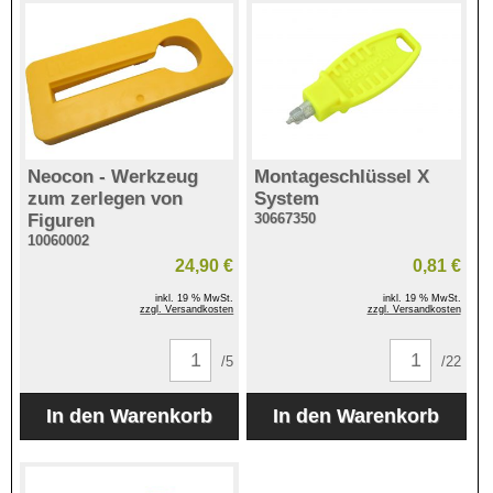
Neocon - Werkzeug
Montageschlüssel X
zum zerlegen von
System
Figuren
30667350
10060002
24,90 €
0,81 €
inkl. 19 % MwSt.
inkl. 19 % MwSt.
zzgl. Versandkosten
zzgl. Versandkosten
/5
/22