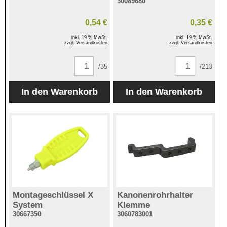
30089680
0,54 €
0,35 €
inkl. 19 % MwSt.
inkl. 19 % MwSt.
zzgl. Versandkosten
zzgl. Versandkosten
/35
/213
Montageschlüssel X
Kanonenrohrhalter
System
Klemme
30667350
3060783001