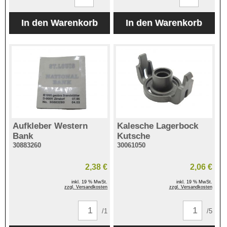
Aufkleber Western
Kalesche Lagerbock
Bank
Kutsche
30883260
30061050
2,38 €
2,06 €
inkl. 19 % MwSt.
inkl. 19 % MwSt.
zzgl. Versandkosten
zzgl. Versandkosten
/1
/5