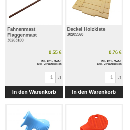
Fahnenmast
Deckel Holzkiste
Flaggenmast
30205560
30263100
0,55 €
0,76 €
inkl. 19 % MwSt.
inkl. 19 % MwSt.
zzgl. Versandkosten
zzgl. Versandkosten
/1
/1