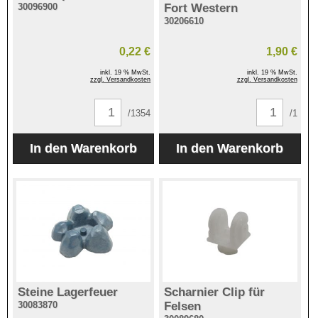
30096900
Fort Western
30206610
0,22 €
1,90 €
inkl. 19 % MwSt.
inkl. 19 % MwSt.
zzgl. Versandkosten
zzgl. Versandkosten
/1354
/1
Steine Lagerfeuer
Scharnier Clip für
30083870
Felsen