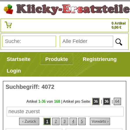
0 Artikel
0,00 €
Startseite
Produkte
Registrierung
Login
Suchbegriff: 4072
Artikel
1-36
von
168
| Artikel pro Seite:
36
|
36
|
64
‹ Zurück
1
2
3
4
5
Vorwärts ›