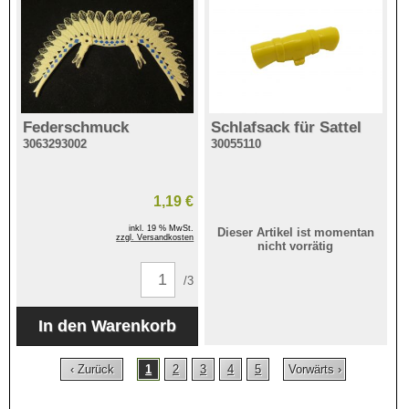
Federschmuck
Schlafsack für Sattel
3063293002
30055110
1,19 €
inkl. 19 % MwSt.
Dieser Artikel ist momentan
zzgl. Versandkosten
nicht vorrätig
/3
‹ Zurück
1
2
3
4
5
Vorwärts ›