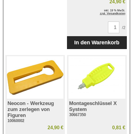
24,90 €
inkl. 19 % MwSt.
zzgl. Versandkosten
/2
Neocon - Werkzeug
Montageschlüssel X
zum zerlegen von
System
Figuren
30667350
10060002
24,90 €
0,81 €