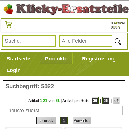
0 Artikel
0,00 €
Startseite
Produkte
Registrierung
Login
Suchbegriff: 5022
Artikel
1-21
von
21
| Artikel pro Seite:
36
|
36
|
64
‹ Zurück
1
Vorwärts ›