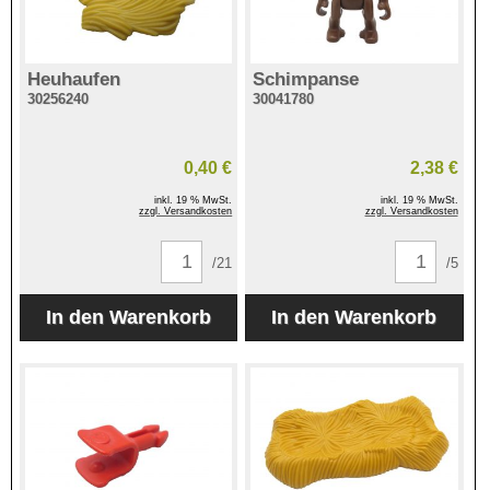
Heuhaufen
Schimpanse
30256240
30041780
0,40 €
2,38 €
inkl. 19 % MwSt.
inkl. 19 % MwSt.
zzgl. Versandkosten
zzgl. Versandkosten
/21
/5