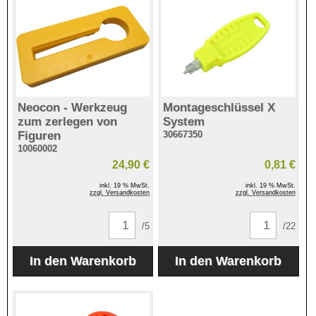
Neocon - Werkzeug
Montageschlüssel X
zum zerlegen von
System
Figuren
30667350
10060002
24,90 €
0,81 €
inkl. 19 % MwSt.
inkl. 19 % MwSt.
zzgl. Versandkosten
zzgl. Versandkosten
/5
/22