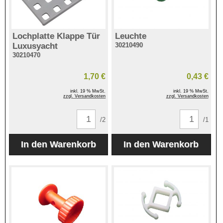
Lochplatte Klappe Tür
Leuchte
Luxusyacht
30210490
30210470
1,70 €
0,43 €
inkl. 19 % MwSt.
inkl. 19 % MwSt.
zzgl. Versandkosten
zzgl. Versandkosten
/2
/1