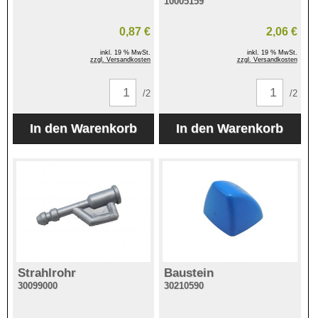
10005159
0,87 €
2,06 €
inkl. 19 % MwSt.
inkl. 19 % MwSt.
zzgl. Versandkosten
zzgl. Versandkosten
/2
/2
Strahlrohr
Baustein
30099000
30210590