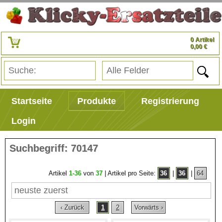
0 Artikel
0,00 €
Startseite
Produkte
Registrierung
Login
Suchbegriff: 70147
Artikel
1-36
von
37
| Artikel pro Seite:
36
|
36
|
64
‹ Zurück
1
2
Vorwärts ›