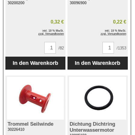
30200200
30096900
0,32 €
0,22 €
inkl. 19 % MwSt.
inkl. 19 % MwSt.
zzgl. Versandkosten
zzgl. Versandkosten
/82
/1353
Trommel Seilwinde
Dichtung Dichtring
30226410
Unterwassermotor