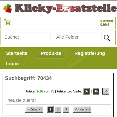
0 Artikel
0,00 €
Startseite
Produkte
Registrierung
Login
Suchbegriff: 70434
Artikel
1-36
von
75
| Artikel pro Seite:
36
|
36
|
64
‹ Zurück
1
2
3
Vorwärts ›