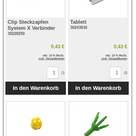
Clip Steckzapfen
Tablett
System X Verbinder
30243830
30228250
0,43 €
0,43 €
inkl. 19 % MwSt.
inkl. 19 % MwSt.
zzgl. Versandkosten
zzgl. Versandkosten
/3
/8