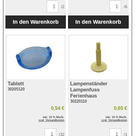
/2
/6
Tablett
Lampenständer
30205120
Lampenfuss
Ferienhaus
30220110
0,54 €
0,65 €
inkl. 19 % MwSt.
inkl. 19 % MwSt.
zzgl. Versandkosten
zzgl. Versandkosten
/32
/1