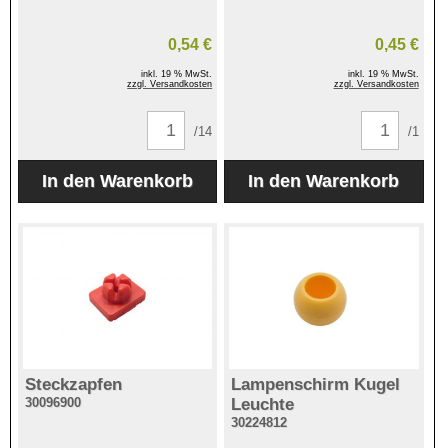
0,54 €
0,45 €
inkl. 19 % MwSt.
inkl. 19 % MwSt.
zzgl. Versandkosten
zzgl. Versandkosten
/14
/1
Steckzapfen
Lampenschirm Kugel
30096900
Leuchte
30224812