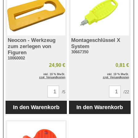
Neocon - Werkzeug
Montageschlüssel X
zum zerlegen von
System
Figuren
30667350
10060002
24,90 €
0,81 €
inkl. 19 % MwSt.
inkl. 19 % MwSt.
zzgl. Versandkosten
zzgl. Versandkosten
/5
/22