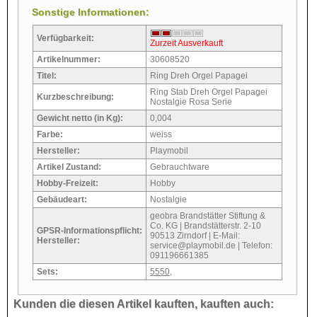
Sonstige Informationen:
Verfügbarkeit:
Zurzeit Ausverkauft
Artikelnummer:
30608520
Titel:
Ring Dreh Orgel Papagei
Ring Stab Dreh Orgel Papagei
Kurzbeschreibung:
Nostalgie Rosa Serie
Gewicht netto (in Kg):
0,004
Farbe:
weiss
Hersteller:
Playmobil
Artikel Zustand:
Gebrauchtware
Hobby-Freizeit:
Hobby
Gebäudeart:
Nostalgie
geobra Brandstätter Stiftung &
Co. KG | Brandstätterstr. 2-10
GPSR-Informationspflicht:
90513 Zirndorf | E-Mail:
Hersteller:
service@playmobil.de | Telefon:
091196661385
Sets:
5550
,
Kunden die diesen Artikel kauften, kauften auch: