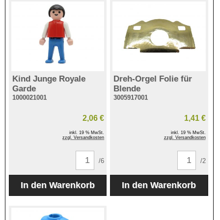
Kind Junge Royale
Dreh-Orgel Folie für
Garde
Blende
1000021001
3005917001
2,06 €
1,41 €
inkl. 19 % MwSt.
inkl. 19 % MwSt.
zzgl. Versandkosten
zzgl. Versandkosten
/6
/2