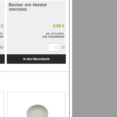
Becher mit Henkel
3060702002
 €
0,65 €
St.
inkl. 19 % MwSt.
ten
zzgl. Versandkosten
/55
/3