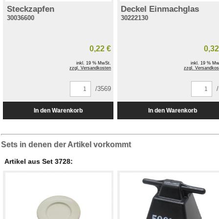
Steckzapfen
Deckel Einmachglas
30036600
30222130
0,22 €
0,32
inkl. 19 % MwSt.
inkl. 19 % Mw
zzgl. Versandkosten
zzgl. Versandkos
/3569
Sets in denen der Artikel vorkommt
Artikel aus Set 3728: