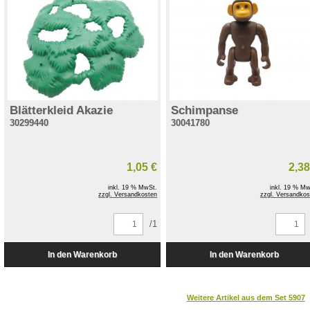
Blätterkleid Akazie
Schimpanse
30299440
30041780
1,05 €
2,38
inkl. 19 % MwSt.
inkl. 19 % Mw
zzgl. Versandkosten
zzgl. Versandkos
/1
Weitere Artikel aus dem Set 5907