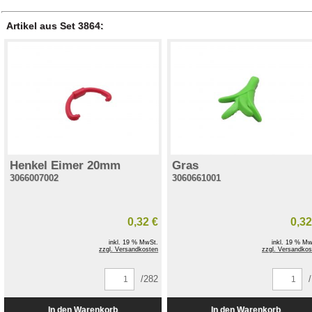
Artikel aus Set 3864:
Henkel Eimer 20mm
Gras
3066007002
3060661001
0,32 €
0,32
inkl. 19 % MwSt.
inkl. 19 % Mw
zzgl. Versandkosten
zzgl. Versandkos
/282