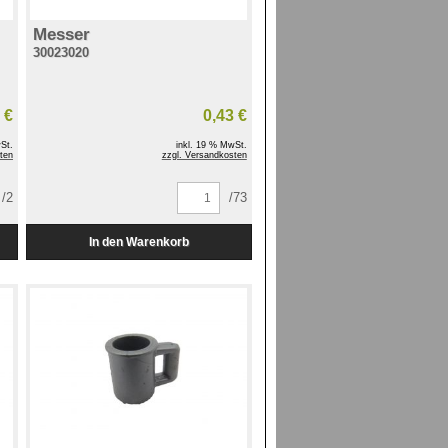
Messer
30023020
 €
0,43 €
St.
inkl. 19 % MwSt.
ten
zzgl. Versandkosten
/2
/73