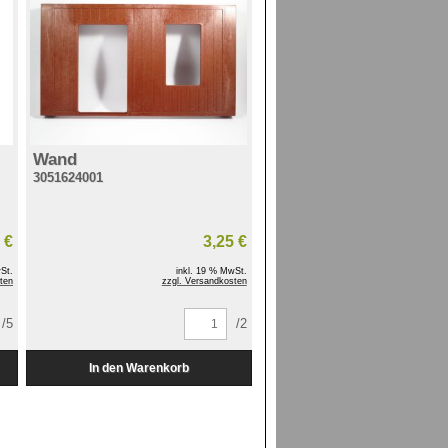
Wand
3051624001
 €
3,25 €
St.
inkl. 19 % MwSt.
ten
zzgl. Versandkosten
/5
/2