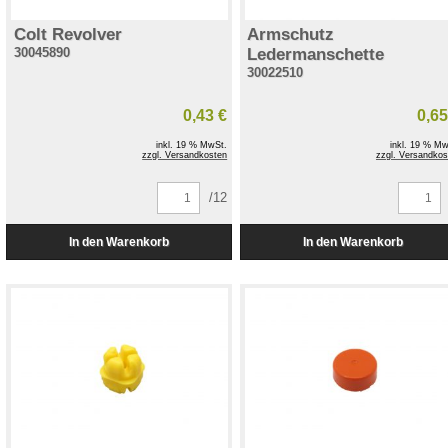
Colt Revolver
Armschutz
30045890
Ledermanschette
30022510
0,43 €
0,65
inkl. 19 % MwSt.
inkl. 19 % Mw
zzgl. Versandkosten
zzgl. Versandkos
/12