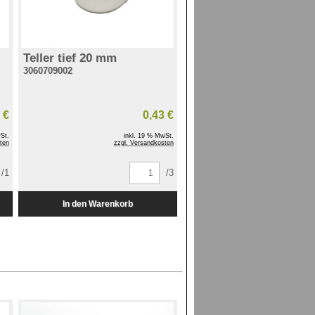
Teller tief 20 mm
3060709002
 €
0,43 €
St.
inkl. 19 % MwSt.
ten
zzgl. Versandkosten
/1
/3