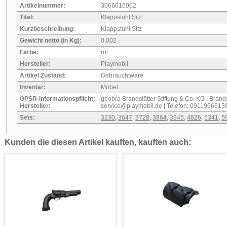
Artikelnummer:
3066016002
Titel:
Klappstuhl Sitz
Kurzbeschreibung:
Klappstuhl Sitz
Gewicht netto (in Kg):
0,002
Farbe:
rot
Hersteller:
Playmobil
Artikel Zustand:
Gebrauchtware
Inventar:
Möbel
GPSR-Informationspflicht:
geobra Brandstätter Stiftung & Co. KG | Brandst
Hersteller:
service@playmobil.de | Telefon: 0911966613
Sets:
3230
,
3647
,
3728
,
3864
,
3945
,
4826
,
5341
,
5
Kunden die diesen Artikel kauften, kauften auch: