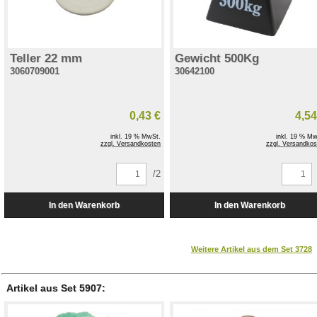
Teller 22 mm
Gewicht 500Kg
3060709001
30642100
0,43 €
4,54
inkl. 19 % MwSt.
inkl. 19 % Mw
zzgl. Versandkosten
zzgl. Versandkos
/2
Weitere Artikel aus dem Set 3728
Artikel aus Set 5907: