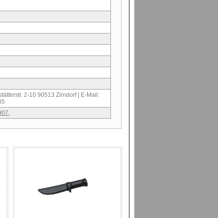
ätterstr. 2-10 90513 Zirndorf | E-Mail:
85
907
,