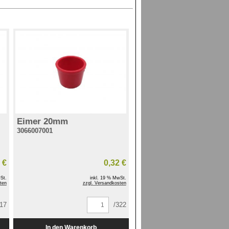
Eimer 20mm
3066007001
 €
0,32 €
St.
inkl. 19 % MwSt.
ten
zzgl. Versandkosten
/17
/322