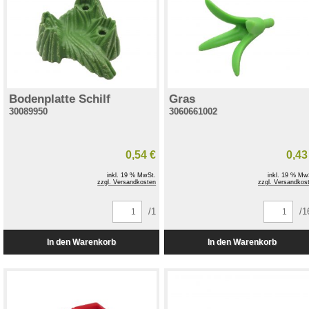
Bodenplatte Schilf
Gras
30089950
3060661002
0,54 €
0,43
inkl. 19 % MwSt.
inkl. 19 % Mw
zzgl. Versandkosten
zzgl. Versandkos
/1
/1