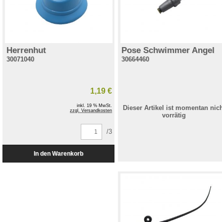
Herrenhut
Pose Schwimmer Angel
30071040
30664460
1,19 €
inkl. 19 % MwSt.
Dieser Artikel ist momentan nic
zzgl. Versandkosten
vorrätig
/3