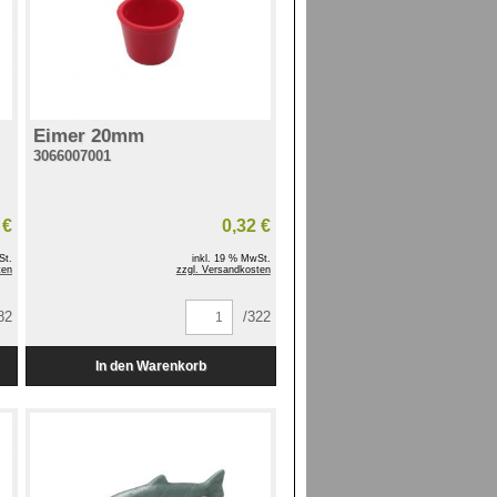
Eimer 20mm
3066007001
 €
0,32 €
St.
inkl. 19 % MwSt.
ten
zzgl. Versandkosten
82
/322