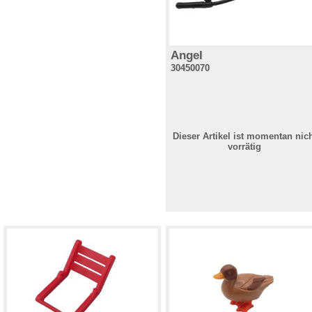
Angel
30450070
Dieser Artikel ist momentan nic
vorrätig