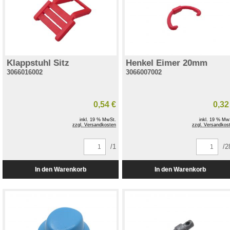
Klappstuhl Sitz
Henkel Eimer 20mm
3066016002
3066007002
0,54 €
0,32
inkl. 19 % MwSt.
inkl. 19 % Mw
zzgl. Versandkosten
zzgl. Versandkos
/1
/2