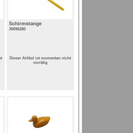
Schirmstange
30096280
ht
Dieser Artikel ist momentan nicht
vorrätig