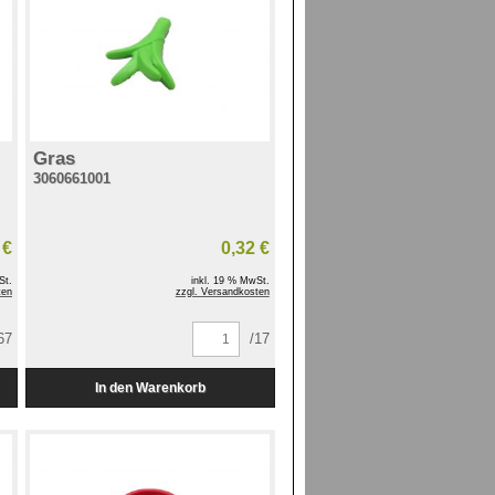
Gras
3060661001
 €
0,32 €
St.
inkl. 19 % MwSt.
ten
zzgl. Versandkosten
67
/17