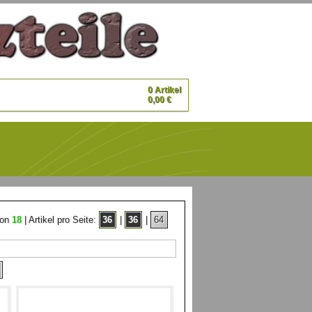
0 Artikel
0,00 €
on
18
| Artikel pro Seite:
36
|
36
|
64