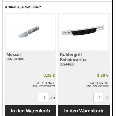
Artikel aus Set 3647:
Messer
Kühlergrill
3061042001
Scheinwerfer
30244430
0,32 €
1,30 €
inkl. 19 % MwSt.
inkl. 19 % MwSt.
zzgl. Versandkosten
zzgl. Versandkosten
/53
/2