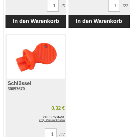
/5
/22
Schlüssel
30093670
0,32 €
inkl. 19 % MwSt.
zzgl. Versandkosten
/27