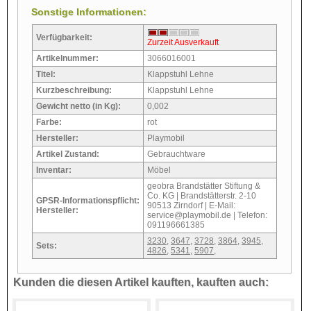
Sonstige Informationen:
Verfügbarkeit:
Zurzeit Ausverkauft
Artikelnummer:
3066016001
Titel:
Klappstuhl Lehne
Kurzbeschreibung:
Klappstuhl Lehne
Gewicht netto (in Kg):
0,002
Farbe:
rot
Hersteller:
Playmobil
Artikel Zustand:
Gebrauchtware
Inventar:
Möbel
geobra Brandstätter Stiftung &
Co. KG | Brandstätterstr. 2-10
GPSR-Informationspflicht:
90513 Zirndorf | E-Mail:
Hersteller:
service@playmobil.de | Telefon:
091196661385
3230
,
3647
,
3728
,
3864
,
3945
,
Sets:
4826
,
5341
,
5907
,
Kunden die diesen Artikel kauften, kauften auch: