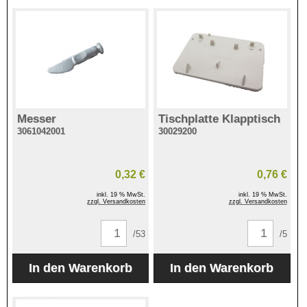
Messer
Tischplatte Klapptisch
3061042001
30029200
0,32 €
0,76 €
inkl. 19 % MwSt.
inkl. 19 % MwSt.
zzgl. Versandkosten
zzgl. Versandkosten
/53
/5