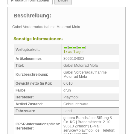
Produkt Informationen
Bilder
Beschreibung:
Gabel Vorderradaufnahme Motorrad Mofa
Sonstige Informationen:
Verfügbarkeit:
1x auf Lager
Artikelnummer:
3066134002
Titel:
Gabel Motorrad Mofa
Gabel Vorderradaufnahme
Kurzbeschreibung:
Motorrad Mofa
Gewicht netto (in Kg):
0,010
Farbe:
grün
Hersteller:
Playmobil
Artikel Zustand:
Gebrauchtware
Fahrzeuart:
Land
geobra Brandstätter Stiftung &
Co. KG | Brandstätterstr. 2-10
GPSR-Informationspflicht:
90513 Zirndorf | E-Mail:
Hersteller:
service@playmobil.de | Telefon: