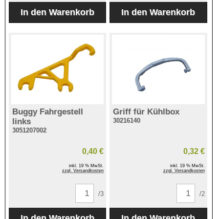
Buggy Fahrgestell
Griff für Kühlbox
links
30216140
3051207002
0,40 €
0,32 €
inkl. 19 % MwSt.
inkl. 19 % MwSt.
zzgl. Versandkosten
zzgl. Versandkosten
/3
/2