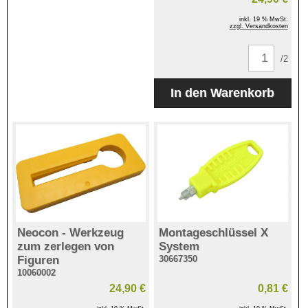
inkl. 19 % MwSt.
zzgl. Versandkosten
/2
Neocon - Werkzeug
Montageschlüssel X
zum zerlegen von
System
Figuren
30667350
10060002
24,90 €
0,81 €