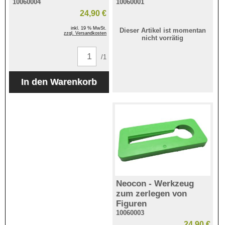
10060004
10060001
24,90 €
inkl. 19 % MwSt.
Dieser Artikel ist momentan
zzgl. Versandkosten
nicht vorrätig
/1
Neocon - Werkzeug
zum zerlegen von
Figuren
10060003
24,90 €