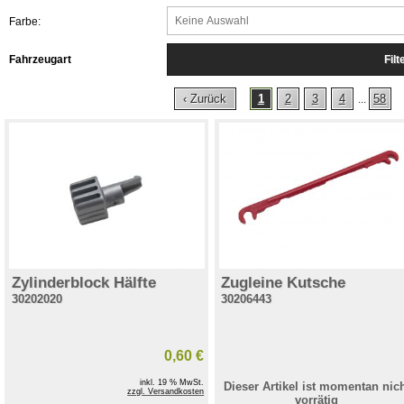
Farbe:
Fahrzeugart
‹ Zurück
1
2
3
4
58
...
Zylinderblock Hälfte
Zugleine Kutsche
30202020
30206443
0,60 €
inkl. 19 % MwSt.
Dieser Artikel ist momentan nic
zzgl. Versandkosten
vorrätig