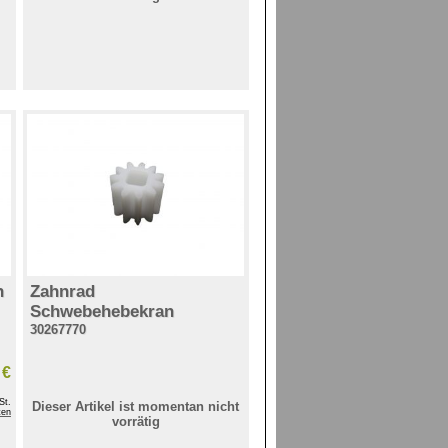
n
Zahnrad
Schwebehebekran
30267770
 €
St.
Dieser Artikel ist momentan nicht
ten
vorrätig