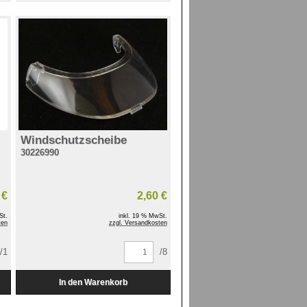
Windschutzscheibe
30226990
 €
2,60 €
St.
inkl. 19 % MwSt.
ten
zzgl. Versandkosten
/1
/8