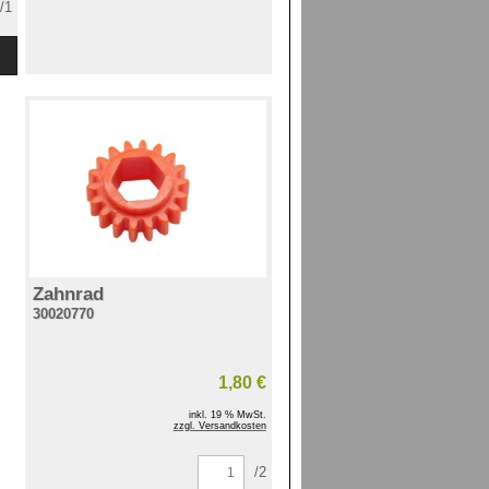
/1
Zahnrad
30020770
1,80 €
inkl. 19 % MwSt.
zzgl. Versandkosten
/2