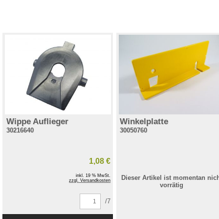
Wippe Auflieger
Winkelplatte
30216640
30050760
1,08 €
inkl. 19 % MwSt.
Dieser Artikel ist momentan nic
zzgl. Versandkosten
vorrätig
/7