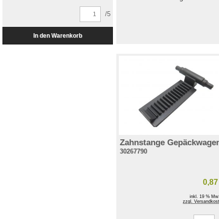
/5
Zahnstange Gepäckwage
30267790
0,87
inkl. 19 % Mw
zzgl. Versandkos